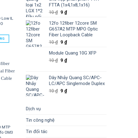
FTTA (1x4,1x8,1x16)
10
₫
9
₫
 Low IL
12fo 12fiber 12core SM
PO
G657A2 MTP MPO Optic
Fiber Loopback Cable
ÀNG
10
₫
9
₫
Module Quang 10G XFP
10
₫
9
₫
Dây Nhảy Quang SC/APC-
LC/APC Singlemode Duplex
10
₫
9
₫
Dịch vụ
Tin công nghệ
O MTP
Tin đối tác
8fo OM3
h