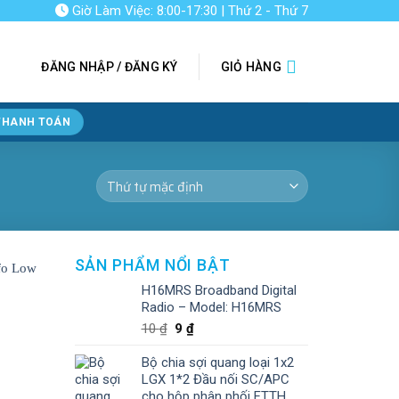
Giờ Làm Việc: 8:00-17:30 | Thứ 2 - Thứ 7
ĐĂNG NHẬP / ĐĂNG KÝ
GIỎ HÀNG
THANH TOÁN
SẢN PHẨM NỔI BẬT
H16MRS Broadband Digital
Radio – Model: H16MRS
10
₫
9
₫
Bộ chia sợi quang loại 1x2
LGX 1*2 Đầu nối SC/APC
cho hộp phân phối FTTH