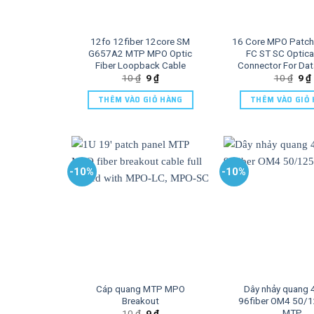
12fo 12fiber 12core SM
16 Core MPO Patch
G657A2 MTP MPO Optic
FC ST SC Optical
Fiber Loopback Cable
Connector For Dat
10
₫
9
₫
10
₫
9
₫
THÊM VÀO GIỎ HÀNG
THÊM VÀO GIỎ
-10%
-10%
Cáp quang MTP MPO
Dây nhảy quang 
Breakout
96fiber OM4 50/
MTP
10
₫
9
₫