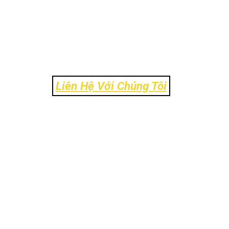
Liên Hệ Với Chúng Tôi
Địa Chỉ: Số 106 Ngõ 120 Trường Chinh - Phường 
Liên - TP Hà Nội
Tel: 024-39303.888
Email: info@ck-link.vn
Fax: 024-37338.999 - Hotline: 0972.11.8484
Website:
www.https://ck-link.vn