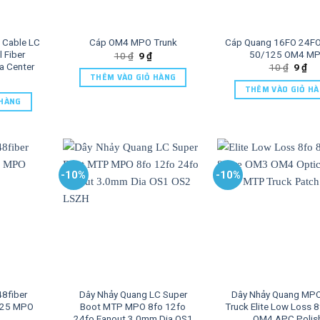
 Cable LC
Cáp Quang 16FO 24FO
Cáp OM4 MPO Trunk
 Fiber
50/125 OM4 M
10
₫
9
₫
a Center
10
₫
9
₫
THÊM VÀO GIỎ HÀNG
THÊM VÀO GIỎ H
 HÀNG
-10%
-10%
48fiber
Dây Nhảy Quang LC Super
Dây Nhảy Quang MP
125 MPO
Boot MTP MPO 8fo 12fo
Truck Elite Low Loss 
24fo Fanout 3.0mm Dia OS1
OM4 APC Polis