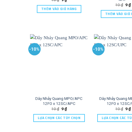
10
₫
9
₫
THÊM VÀO GIỎ HÀNG
THÊM VÀO GIỎ
-10%
-10%
Dây Nhảy Quang MPO/APC
Dây Nhảy Quang
12FO x 12SC/APC
12FO x 12SC
10
₫
9
₫
10
₫
9
₫
LỰA CHỌN CÁC TÙY CHỌN
LỰA CHỌN CÁC T