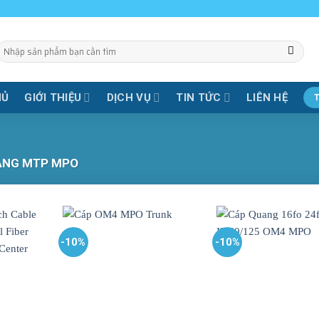
Tìm
iếm:
HỦ
GIỚI THIỆU
DỊCH VỤ
TIN TỨC
LIÊN HỆ
ANG MTP MPO
-10%
-10%