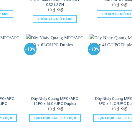
OS2 LSZH
10
₫
9
₫
10
₫
9
₫
 HÀNG
THÊM VÀO GIỎ H
THÊM VÀO GIỎ HÀNG
-10%
-10%
 MPO/APC
Dây Nhảy Quang MPO/APC
Dây Nhảy Quang M
/UPC
12FO x 6LC/UPC Duplex
8FO x 4LC/UPC Du
10
₫
9
₫
10
₫
9
₫
ÙY CHỌN
LỰA CHỌN CÁC TÙY CHỌN
LỰA CHỌN CÁC TÙY 