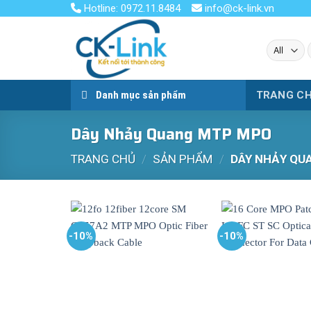
Skip
Hotline: 0972.11.8484
info@ck-link.vn
to
content
k
Danh mục sản phẩm
TRANG C
Dây Nhảy Quang MTP MPO
TRANG CHỦ
/
SẢN PHẨM
/
DÂY NHẢY QU
-10%
-10%