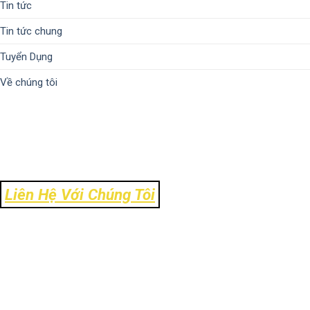
Tin tức
Tin tức chung
Tuyển Dụng
Về chúng tôi
Liên Hệ Với Chúng Tôi
Địa Chỉ: Số 106 Ngõ 120 Trường Chinh - Phường Kim Liên - TP Hà
Nội
Tel: 024-39303.888
Email: info@ck-link.vn
Fax: 024-37338.999 - Hotline: 0972.11.8484