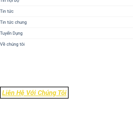
Tin nội bộ
Tin tức
Tin tức chung
Tuyển Dụng
Về chúng tôi
Liên Hệ Với Chúng Tôi
Địa Chỉ: Số 106 Ngõ 120 Trường Chinh - Phường Kim Liên - TP Hà
Nội
Tel: 024-39303.888
Email: info@ck-link.vn