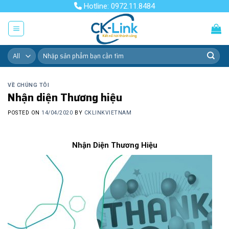
Skip
Hotline: 0972.11.8484
to
content
Tìm
kiếm:
VỀ CHÚNG TÔI
Nhận diện Thương hiệu
POSTED ON
14/04/2020
BY
CKLINKVIETNAM
Nhận Diện Thương Hiệu