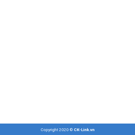
VIỆT NAM
Copyright 2020 ©
CK-Link.vn