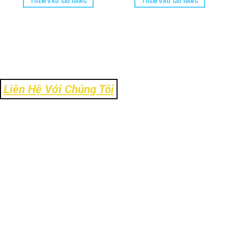
THÊM VÀO GIỎ HÀNG
THÊM VÀO GIỎ HÀNG
Liên Hệ Với Chúng Tôi
Địa Chỉ: Số 106 Ngõ 120 Trường Chinh - Phường Kim Liên - TP Hà
Nội
Tel: 024-39303.888
Email: info@ck-link.vn
Fax: 024-37338.999 - Hotline: 0972.11.8484
Website:
www.https://ck-link.vn
CÔNG TY CỔ PHẦN CK-LINK