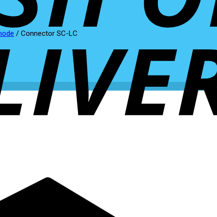
mode
/
Connector SC-LC