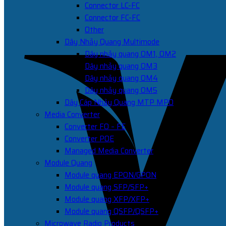
Connector LC-FC
Connector FC-FC
Other
Dây Nhảy Quang Multimode
Dây nhảy quang OM1, OM2
Dây nhảy quang OM3
Dây nhảy quang OM4
Dây nhảy quang OM5
Dây Cáp Nhảy Quang MTP MPO
Media Converter
Converter FO – FE
Converter POE
Managed Media Converter
Module Quang
Module quang EPON/GPON
Module quang SFP/SFP+
Module quang XFP/XFP+
Module quang QSFP/QSFP+
Microwave Radio Products