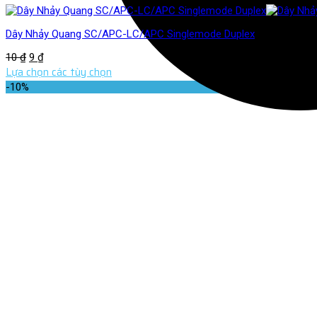
Dây Nhảy Quang SC/APC-LC/APC Singlemode Duplex
10
₫
9
₫
Lựa chọn các tùy chọn
-10%