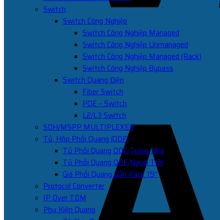
Switch
Switch Công Nghiệp
Switch Công Nghiệp Managed
Switch Công Nghiệp Unmanaged
Switch Công Nghiệp Managed (Rack)
Switch Công Nghiệp Bypass
Switch Quang Điện
Fiber Switch
POE – Switch
L2/L3 Switch
SDH/MSPP MULTIPLEXER
Tủ, Hộp Phối Quang (ODF)
Tủ Phối Quang ODF Trong Nhà
Tủ Phối Quang ODF Ngoài Trời
Giá Phối Quang Gắn Rack 19”
Protocol Converter
IP Over TDM
Phụ Kiện Quang