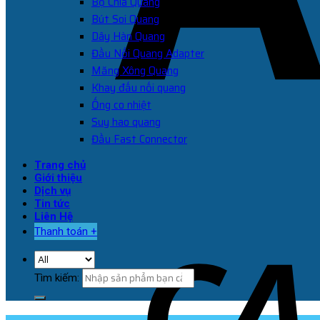
Bộ Chia Quang
Bút Soi Quang
Dây Hàn Quang
Đầu Nối Quang Adapter
Măng Xông Quang
Khay đấu nối quang
Ống co nhiệt
Suy hao quang
Đầu Fast Connector
Trang chủ
Giới thiệu
Dịch vụ
Tin tức
Liên Hệ
Thanh toán
+
Tìm kiếm: