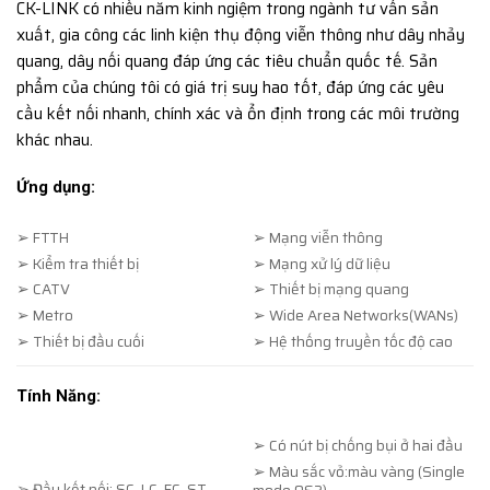
CK-LINK có nhiều năm kinh ngiệm trong ngành tư vấn sản
xuất, gia công các linh kiện thụ động viễn thông như dây nhảy
quang, dây nối quang đáp ứng các tiêu chuẩn quốc tế. Sản
phẩm của chúng tôi có giá trị suy hao tốt, đáp ứng các yêu
cầu kết nối nhanh, chính xác và ổn định trong các môi trường
khác nhau.
Ứng dụng:
➢ FTTH
➢ Mạng viễn thông
➢ Kiểm tra thiết bị
➢ Mạng xử lý dữ liệu
➢ CATV
➢ Thiết bị mạng quang
➢ Metro
➢ Wide Area Networks(WANs)
➢ Thiết bị đầu cuối
➢ Hệ thống truyền tốc độ cao
Tính Năng:
➢ Có nút bị chống bụi ở hai đầu
➢ Màu sắc vỏ:màu vàng (Single
➢ Đầu kết nối: SC, LC, FC, ST,