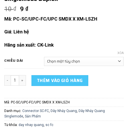
10
9
₫
₫
Mã: PC-SC/UPC-FC/UPC SMDX X XM-LSZH
Giá: Liên hệ
Hãng sản xuất: CK-Link
XÓA
CHIỀU DÀI
Dây Nhảy Quang SC/UPC-FC/UPC Singlemode Duplex số lượng
THÊM VÀO GIỎ HÀNG
Mã:
PC-SC/UPC-FC/UPC SMDX X XM-LSZH
Danh mục:
Connector SC-FC
,
Dây Nhảy Quang
,
Dây Nhảy Quang
Singlemode
,
Sản Phẩm
Từ khóa:
day nhay quang
,
sc fc