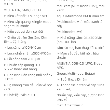
mode OS2),
MT-RJ,
màu cam (Multi mode OM2), màu
MU,D4, DIN, SMA, E2000…
xanh
➢ Kiểu kết nối: UPC hoặc APC
aqua (Multimode OM3), màu tím
➢ Kiểu cáp quang: Single-mode
(Multimode OM4), màu xanh lá
hoặc multi-mode
cây
➢ Kiểu sợi: sợi đơn, sợi đôi
(Multimode OM5).
➢ Chiều dài: 1m, 3m, 5m, 10m,
➢ Khả năng cắm rút: ≥300 lần
15m,…đặt hàng
(sau 300 lần
➢ Lực căng: ≥100N/10cm
cắm rút suy hao thay đổi 0.1dB)
➢ Lực nghiền nát: ≥500N/10Cm
➢ Màu sắc đầu kết nối : tiêu
chuẩn
➢ Lỗi đồng tâm <0.6 µm
ANSI/TIA-568-C.3 (UPC: Blue ;
➢ Chuẩn cáp quang ITU-
APC:
G.652Dhoặc đặt hàng
Green; Multimode: Beige)
➢ Bán kính uốn cong nhỏ nhất =
30mm
➢ Tuổi thọ: ≥15 năm
➢ Độ không tròn đều của vỏ bọc
➢ Thông tin in trên vỏ cáp : Nhà
≤2%
sản xuât,
➢ Chất liệu vỏ: LSZH
chuẩn cáp, kiểu cáp, đường kính
cáp, số
mét…1 mét 1 lần in