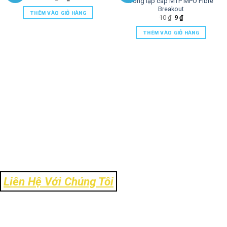
Vòng lặp cáp MTP MPO Fibre
Breakout
THÊM VÀO GIỎ HÀNG
10
₫
9
₫
THÊM VÀO GIỎ HÀNG
Liên Hệ Với Chúng Tôi
Địa Chỉ: Số 106 Ngõ 120 Trường Chinh - Phường Kim Liên - TP Hà
Nội