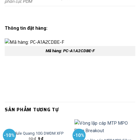
phân cực PDM
Thông tin đặt hàng:
Mã hàng: PC-A1A2CDBE-F
SẢN PHẨM TƯƠNG TỰ
Module Quang 10G DWDM XFP
-10%
-10%
10
₫
9
₫