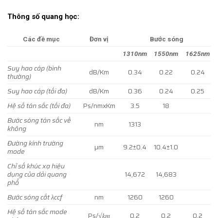
Thông số quang học:
Các đề mục
Đơn vị
Bước sóng
1310nm
1550nm
1625nm
Suy hao cáp (bình
dB/Km
0.34
0.22
0.24
thường)
Suy hao cáp (tối đa)
dB/Km
0.36
0.24
0.25
Hệ số tán sắc (tối đa)
Ps/nmxKm
3.5
18
Bước sóng tán sắc về
nm
1313
không
Đường kính trường
µm
9.2±0.4
10.4±1.0
mode
Chỉ số khúc xạ hiệu
dụng của dải quang
14,672
14,683
phổ
Bước sóng cắt λccf
nm
1260
1260
Hệ số tán sắc mode
Ps/√𝑘𝑚
0.2
0.2
0.2