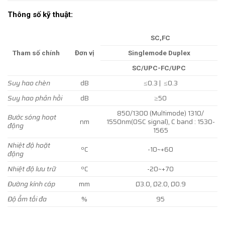
Thông số kỹ thuật:
SC,FC
Tham số chính
Đơn vị
Singlemode Duplex
SC/UPC-FC/UPC
Suy hao chèn
dB
≤0.3 | ≤0.3
Suy hao phản hồi
dB
≥50
850/1300 (Multimode) 1310/
Bước sóng hoạt
nm
1550nm(OSC signal), C band : 1530-
động
1565
Nhiệt độ hoặt
ºC
-10~+60
động
Nhiệt độ lưu trữ
ºC
-20~+70
Đường kính cáp
mm
Ø3.0, Ø2.0, Ø0.9
Độ ẩm tối đa
%
95