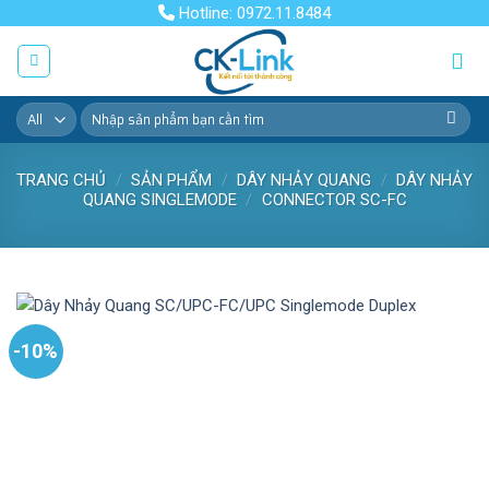
Skip
Hotline: 0972.11.8484
to
content
Tìm
kiếm:
TRANG CHỦ
/
SẢN PHẨM
/
DÂY NHẢY QUANG
/
DÂY NHẢY
QUANG SINGLEMODE
/
CONNECTOR SC-FC
-10%