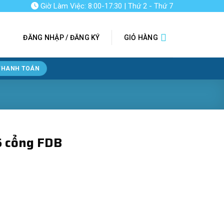
Giờ Làm Việc: 8:00-17:30 | Thứ 2 - Thứ 7
ĐĂNG NHẬP / ĐĂNG KÝ
GIỎ HÀNG
THANH TOÁN
6 cổng FDB