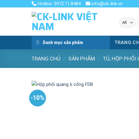
Skip
Hotline: 0972.11.8484
info@ck-link.vn
to
content
k
Danh mục sản phẩm
TRANG C
TRANG CHỦ
/
SẢN PHẨM
/
TỦ, HỘP PHỐI
-10%