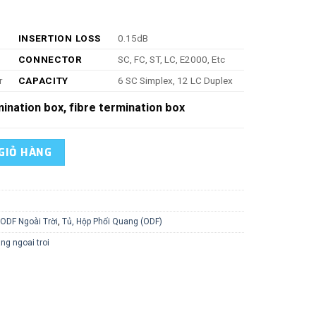
INSERTION LOSS
0.15dB
CONNECTOR
SC, FC, ST, LC, E2000, Etc
r
CAPACITY
6 SC Simplex, 12 LC Duplex
mination box, fibre termination box
ượng
GIỎ HÀNG
ODF Ngoài Trời
,
Tủ, Hộp Phối Quang (ODF)
ng ngoai troi