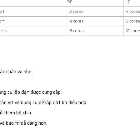
SC
LC
ort
2 cores
4 cores
ort
4 cores
8 cores
orts
6 cores
12 core
ắc chắn và nhẹ.
ụng cụ lắp đặt được cung cấp.
ần vít và dụng cụ để lắp đặt bộ điều hợp.
ể thêm bộ chia.
 và bảo trì dễ dàng hơn.