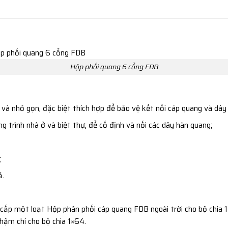
Hộp phối quang 6 cổng FDB
à nhỏ gọn, đặc biệt thích hợp để bảo vệ kết nối cáp quang và dây
g trình nhà ở và biệt thự, để cố định và nối các dây hàn quang;
;
ả.
p một loạt Hộp phân phối cáp quang FDB ngoài trời cho bộ chia 1×2,
thậm chí cho bộ chia 1×64.