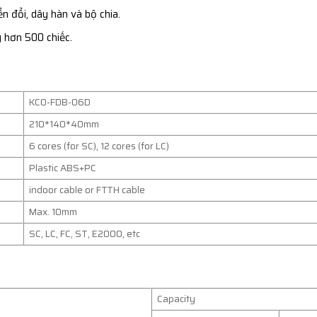
 đổi, dây hàn và bộ chia.
 hơn 500 chiếc.
KCO-FDB-06D
210*140*40mm
6 cores (for SC), 12 cores (for LC)
Plastic ABS+PC
indoor cable or FTTH cable
Max. 10mm
SC, LC, FC, ST, E2000, etc
Capacity