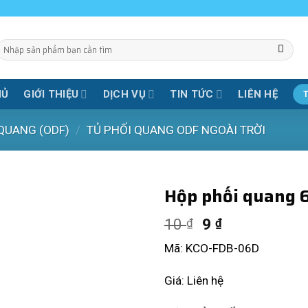
Tìm
iếm:
HỦ
GIỚI THIỆU
DỊCH VỤ
TIN TỨC
LIÊN HỆ
 QUANG (ODF)
/
TỦ PHỐI QUANG ODF NGOÀI TRỜI
Hộp phối quang 
10
9
₫
₫
Mã: KCO-FDB-06D
Giá: Liên hệ