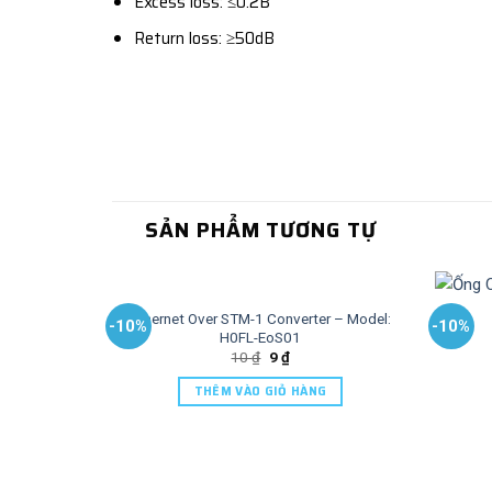
Excess loss: ≤0.2B
Return loss: ≥50dB
SẢN PHẨM TƯƠNG TỰ
Ethernet Over STM-1 Converter – Model:
-10%
-10%
H0FL-EoS01
10
₫
9
₫
THÊM VÀO GIỎ HÀNG