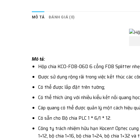
MÔ TẢ
ĐÁNH GIÁ (0)
Mô tả:
Hộp chia KCO-FDB-06D 6 cổng FDB Splitter nhẹ v
Được sử dụng rộng rãi trong việc kết thúc các côn
Có thể được lắp đặt trên tường;
Có thể thích ứng với nhiều kiểu kết nối quang học
Cáp quang có thể được quản lý một cách hiệu qu
Có sẵn cho Bộ chia PLC 1 * 6/1 * 12.
Công ty trách nhiệm hữu hạn Kocent Optec cung cấ
1×12, bộ chia 1×16, bộ chia 1×24, bộ chia 1×32 và 