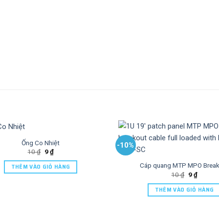
Ống Co Nhiệt
-10%
10
₫
9
₫
Cáp quang MTP MPO Break
THÊM VÀO GIỎ HÀNG
10
₫
9
₫
THÊM VÀO GIỎ HÀNG