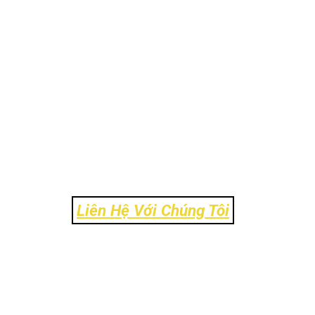
Liên Hệ Với Chúng Tôi
Địa Chỉ: Số 106 Ngõ 120 Trường Chinh - Phường 
Liên - TP Hà Nội
Tel: 024-39303.888
Email: info@ck-link.vn
Fax: 024-37338.999 - Hotline: 0972.11.8484