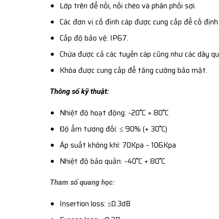
Lớp trên để nối, nối chéo và phân phối sợi.
Các đơn vị cố định cáp được cung cấp để cố định 
Cấp độ bảo vệ: IP67.
Chứa được cả các tuyến cáp cũng như các dây qu
Khóa được cung cấp để tăng cường bảo mật.
Thông số kỹ thuật:
Nhiệt độ hoạt động: -20˚C + 80˚C
Độ ẩm tương đối: ≤ 90% (+ 30˚C)
Áp suất không khí: 70Kpa – 106Kpa
Nhiệt độ bảo quản: -40˚C + 80˚C
Tham số quang học:
Insertion loss: ≤0.3dB