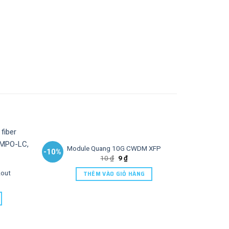
Module Quang 10G CWDM XFP
-10%
-10%
10
₫
9
₫
out
THÊM VÀO GIỎ HÀNG