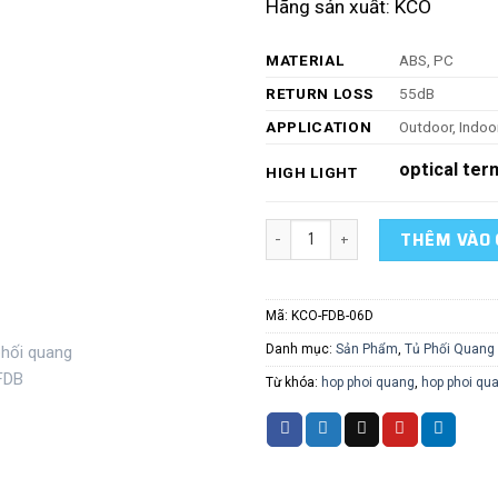
Hãng sản xuất: KCO
MATERIAL
ABS, PC
RETURN LOSS
55dB
APPLICATION
Outdoor, Indoo
optical ter
HIGH LIGHT
Hộp phối quang 6 cổng FDB số l
THÊM VÀO 
Mã:
KCO-FDB-06D
Danh mục:
Sản Phẩm
,
Tủ Phối Quang 
Từ khóa:
hop phoi quang
,
hop phoi qua