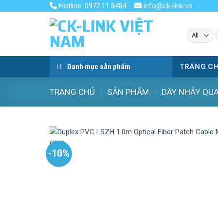
Skip
Hotline: 0972.11.8484
info@ck-link.vn
to
content
k
Danh mục sản phẩm
TRANG C
TRANG CHỦ
/
SẢN PHẨM
/
DÂY NHẢY QU
-10%