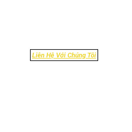
Liên Hệ Với Chúng Tôi
Địa Chỉ: Số 106 Ngõ 120 Trường Chinh - Phường 
Liên - TP Hà Nội
Tel: 024-39303.888
Email: info@ck-link.vn
Fax: 024-37338.999 - Hotline: 0972.11.8484
Website:
www.https://ck-link.vn