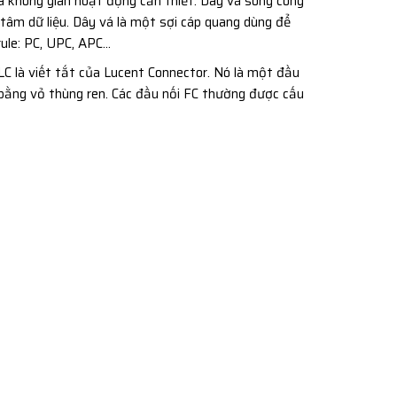
a không gian hoạt động cần thiết. Dây vá song công
tâm dữ liệu. Dây vá là một sợi cáp quang dùng để
rrule: PC, UPC, APC…
LC là viết tắt của Lucent Connector. Nó là một đầu
 bằng vỏ thùng ren. Các đầu nối FC thường được cấu