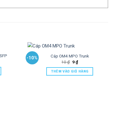
 SFP
Cáp OM4 MPO Trunk
-10%
-10%
10
₫
9
₫
THÊM VÀO GIỎ HÀNG
Mod