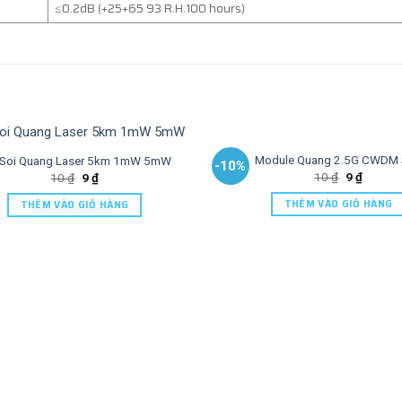
≤0.2dB (+25+65 93 R.H.100 hours)
Module Quang 2.5G CWDM
 Soi Quang Laser 5km 1mW 5mW
-10%
10
₫
9
₫
10
₫
9
₫
THÊM VÀO GIỎ HÀNG
THÊM VÀO GIỎ HÀNG