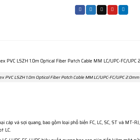
ex PVC LSZH 1.0m Optical Fiber Patch Cable MM LC/UPC-FC/UPC 2.0m
oại cáp vá sợi quang, bao gồm loại phổ biến FC, LC, SC, ST và MT
ot LC.