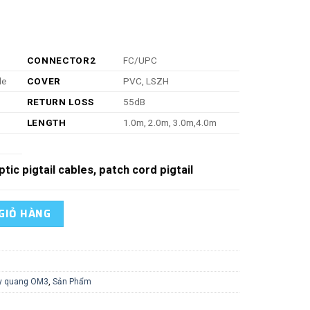
CONNECTOR2
FC/UPC
de
COVER
PVC, LSZH
RETURN LOSS
55dB
LENGTH
1.0m, 2.0m, 3.0m,4.0m
ptic pigtail cables, patch cord pigtail
Fiber Patch Cable MM LC/UPC-FC/UPC 2.0mm OM3 số lượng
GIỎ HÀNG
y quang OM3
,
Sản Phẩm