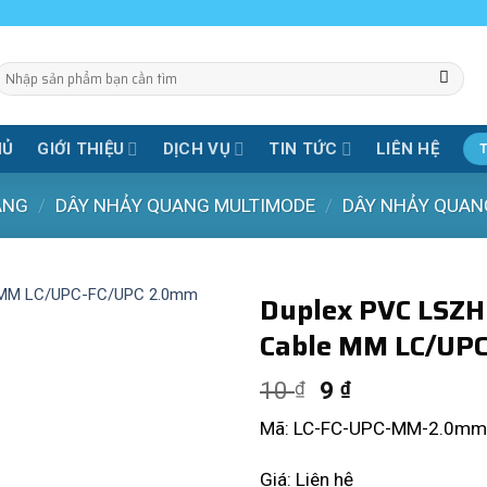
Tìm
iếm:
HỦ
GIỚI THIỆU
DỊCH VỤ
TIN TỨC
LIÊN HỆ
ANG
/
DÂY NHẢY QUANG MULTIMODE
/
DÂY NHẢY QUAN
Duplex PVC LSZH 
Cable MM LC/UP
10
9
₫
₫
Mã: LC-FC-UPC-MM-2.0mm
Giá: Liên hệ