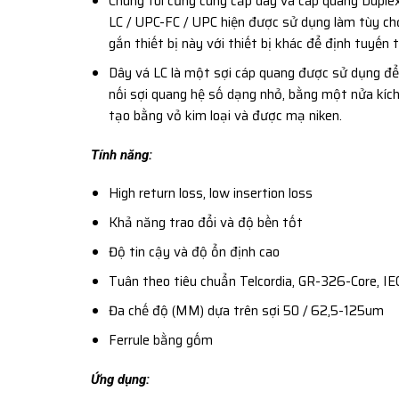
Chúng tôi cũng cung cấp dây vá cáp quang Duplex
LC / UPC-FC / UPC hiện được sử dụng làm tùy chọ
gắn thiết bị này với thiết bị khác để định tuyến tí
Dây vá LC là một sợi cáp quang được sử dụng để g
nối sợi quang hệ số dạng nhỏ, bằng một nửa kích
tạo bằng vỏ kim loại và được mạ niken.
Tính năng:
High return loss, low insertion loss
Khả năng trao đổi và độ bền tốt
Độ tin cậy và độ ổn định cao
Tuân theo tiêu chuẩn Telcordia, GR-326-Core, I
Đa chế độ (MM) dựa trên sợi 50 / 62,5-125um
Ferrule bằng gốm
Ứng dụng: