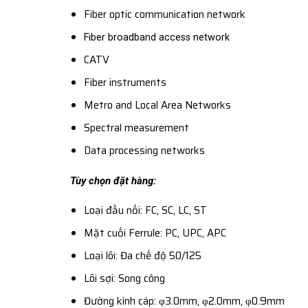
Fiber optic communication network
Fiber broadband access network
CATV
Fiber instruments
Metro and Local Area Networks
Spectral measurement
Data processing networks
Tùy chọn đặt hàng:
Loại đầu nối: FC, SC, LC, ST
Mặt cuối Ferrule: PC, UPC, APC
Loại lõi: Đa chế độ 50/125
Lõi sợi: Song công
Đường kính cáp: φ3.0mm, φ2.0mm, φ0.9mm