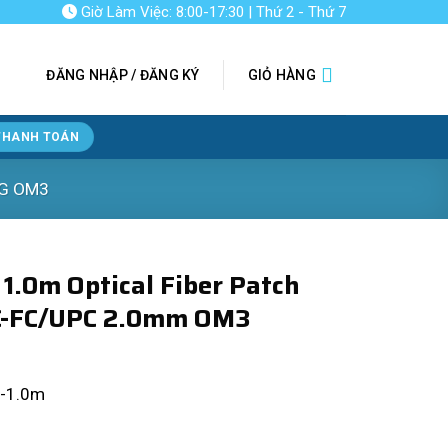
Giờ Làm Việc: 8:00-17:30 | Thứ 2 - Thứ 7
ĐĂNG NHẬP / ĐĂNG KÝ
GIỎ HÀNG
THANH TOÁN
G OM3
1.0m Optical Fiber Patch
C-FC/UPC 2.0mm OM3
-1.0m