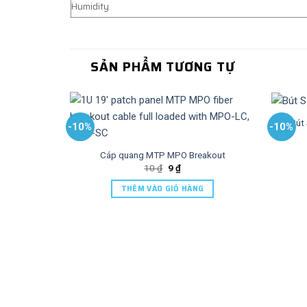
Humidity
SẢN PHẨM TƯƠNG TỰ
Bút
-10%
-10%
Cáp quang MTP MPO Breakout
10
₫
9
₫
THÊM VÀO GIỎ HÀNG