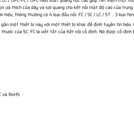
 LC / UPC-FC / UPC hiệu suất quang học cao giúp tiết kiệm một nử
n ưa thích của dây vá sợi quang cho kết nối mật độ cao của trung 
n hiệu, thông thường có 4 loại đầu nối: FC / SC / LC / ST .. 3 loại fe
ắn một thiết bị này với một thiết bị khác để định tuyến tín hiệu. 
 thước của SC. FC là viết tắt của Kết nối cố định. Nó được cố định
EC và RoHS