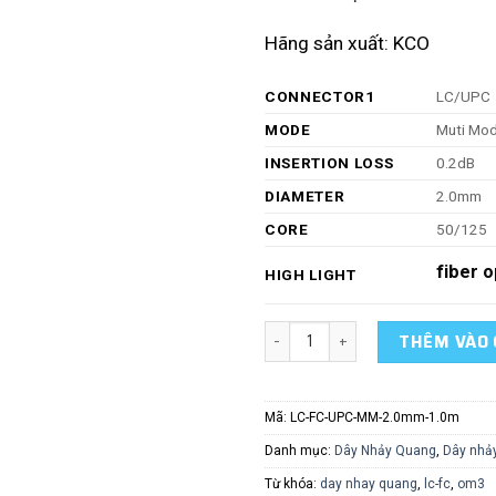
Hãng sản xuất: KCO
CONNECTOR1
LC/UPC
MODE
Muti Mo
INSERTION LOSS
0.2dB
DIAMETER
2.0mm
CORE
50/125
fiber o
HIGH LIGHT
Duplex PVC LSZH 1.0m Optical 
THÊM VÀO 
Mã:
LC-FC-UPC-MM-2.0mm-1.0m
Danh mục:
Dây Nhảy Quang
,
Dây nhả
Từ khóa:
day nhay quang
,
lc-fc
,
om3