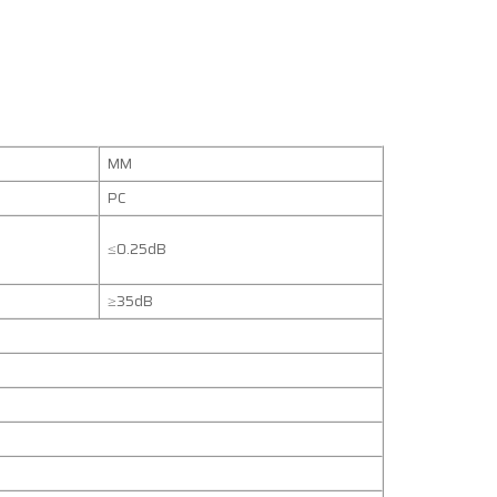
MM
PC
≤0.25dB
≥35dB