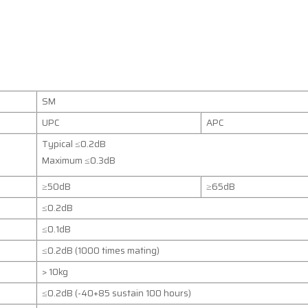
SM
UPC
APC
Typical ≤0.2dB
Maximum ≤0.3dB
≥50dB
≥65dB
≤0.2dB
≤0.1dB
≤0.2dB (1000 times mating)
> 10kg
≤0.2dB (-40+85 sustain 100 hours)