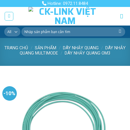
Skip
Hotline: 0972.11.8484
to
content
Tìm
kiếm:
TRANG CHỦ
/
SẢN PHẨM
/
DÂY NHẢY QUANG
/
DÂY NHẢY
QUANG MULTIMODE
/
DÂY NHẢY QUANG OM3
-10%