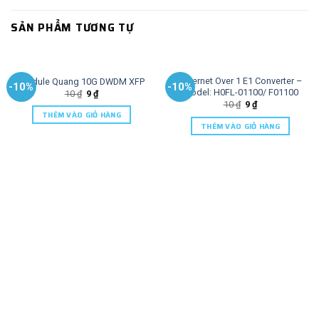
SẢN PHẨM TƯƠNG TỰ
Ethernet Over 1 E1 Converter –
Module Quang 10G DWDM XFP
-10%
-10%
Model: H0FL-01100/ F01100
10
₫
9
₫
10
₫
9
₫
THÊM VÀO GIỎ HÀNG
THÊM VÀO GIỎ HÀNG