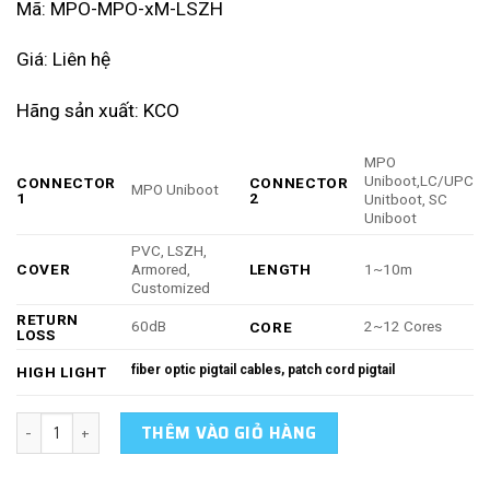
Mã: MPO-MPO-xM-LSZH
Giá: Liên hệ
Hãng sản xuất: KCO
MPO
Uniboot,LC/UPC
CONNECTOR
CONNECTOR
MPO Uniboot
1
2
Unitboot, SC
Uniboot
PVC, LSZH,
COVER
Armored,
LENGTH
1~10m
Customized
RETURN
60dB
2~12 Cores
CORE
LOSS
fiber optic pigtail cables, patch cord pigtail
HIGH LIGHT
MPO/PC/F to MPO/PC/F for OM3 with 12B 3.0mm for 1M/5M/10M OF
THÊM VÀO GIỎ HÀNG