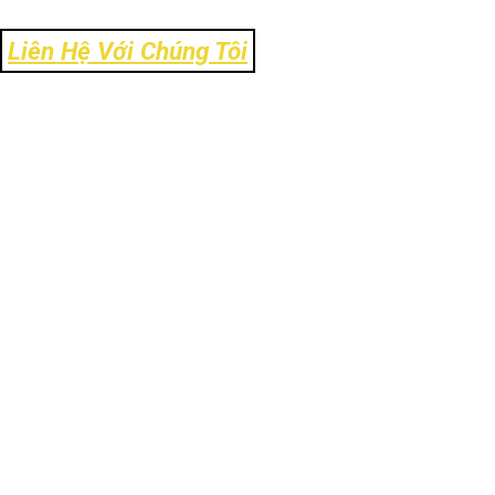
Liên Hệ Với Chúng Tôi
Địa Chỉ: Số 106 Ngõ 120 Trường Chinh - Phường Kim Liên - TP Hà
Nội
Tel: 024-39303.888
Email: info@ck-link.vn
Fax: 024-37338.999 - Hotline: 0972.11.8484
Website:
www.https://ck-link.vn
CÔNG TY CỔ PHẦN CK-LINK
VIỆT NAM