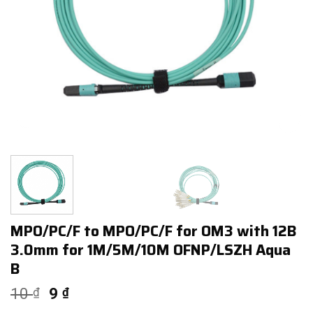
MPO/PC/F to MPO/PC/F for OM3 with 12B
3.0mm for 1M/5M/10M OFNP/LSZH Aqua
B
10
9
₫
₫