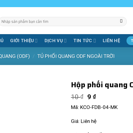
Tìm
iếm:
HỦ
GIỚI THIỆU
DỊCH VỤ
TIN TỨC
LIÊN HỆ
 QUANG (ODF)
/
TỦ PHỐI QUANG ODF NGOÀI TRỜI
Hộp phối quang C
10
9
₫
₫
Mã: KCO-FDB-04-MK
Giá: Liên hệ