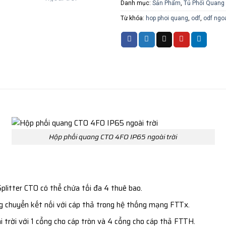
Danh mục:
Sản Phẩm
,
Tủ Phối Quang 
Từ khóa:
hop phoi quang
,
odf
,
odf ngoa
Hộp phối quang CTO 4FO IP65 ngoài trời
litter CTO có thể chứa tối đa 4 thuê bao.
g chuyển kết nối với cáp thả trong hệ thống mạng FTTx.
rời với 1 cổng cho cáp tròn và 4 cổng cho cáp thả FTTH.