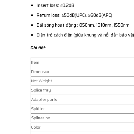
Insert loss: ≤0.2dB
Return loss: ≥50dB(UPC), ≥60dB(APC)
Dải sóng hoạt động : 850nm, 1310nm ,1550nm
Điện trở cách điện (giữa khung và nối đất bảo v
Chi tiết:
Item
Dimension
Net Weight
Splice tray
Adapter ports
Splitter
Splitter no.
Color