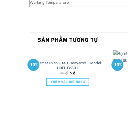
Working Temperature
SẢN PHẨM TƯƠNG TỰ
Ethernet Over STM-1 Converter – Model:
-10%
-10%
H0FL-EoS01
10
₫
9
₫
THÊM VÀO GIỎ HÀNG