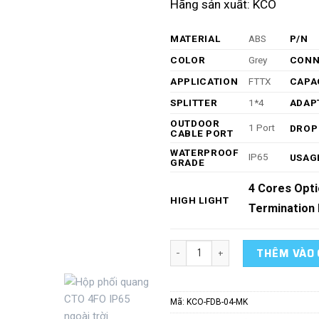
Hãng sản xuất: KCO
MATERIAL
ABS
P/N
COLOR
Grey
CONN
APPLICATION
FTTX
CAPA
SPLITTER
1*4
ADAP
OUTDOOR
1 Port
DROP
CABLE PORT
WATERPROOF
IP65
USAG
GRADE
4 Cores Opti
HIGH LIGHT
Termination 
Hộp phối quang CTO 4FO IP65 ngo
THÊM VÀO 
Mã:
KCO-FDB-04-MK