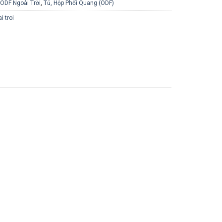
ODF Ngoài Trời
,
Tủ, Hộp Phối Quang (ODF)
i troi