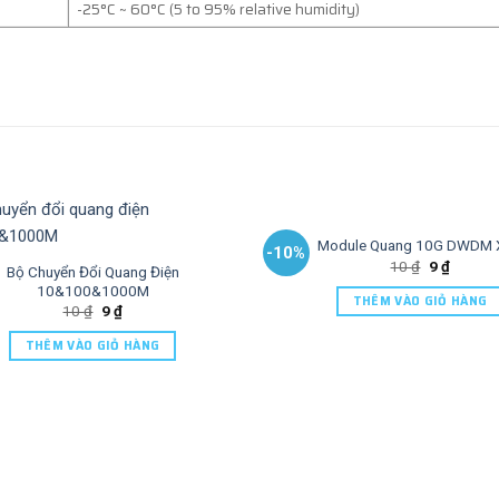
-25°C ~ 60°C (5 to 95% relative humidity)
Module Quang 10G DWDM 
-10%
10
₫
9
₫
Bộ Chuyển Đổi Quang Điện
10&100&1000M
THÊM VÀO GIỎ HÀNG
10
₫
9
₫
THÊM VÀO GIỎ HÀNG