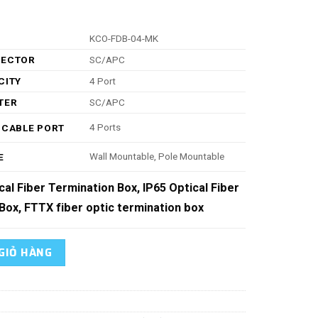
KCO-FDB-04-MK
ECTOR
SC/APC
CITY
4 Port
TER
SC/APC
4 Ports
 CABLE PORT
Wall Mountable, Pole Mountable
E
cal Fiber Termination Box, IP65 Optical Fiber
Box, FTTX fiber optic termination box
ài trời số lượng
GIỎ HÀNG