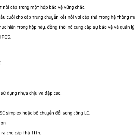
kết nối cáp trong một hộp bảo vệ vững chắc.
u cuối cho cáp trung chuyển kết nối với cáp thả trong hệ thống 
 thực hiện trong hộp này, đồng thời nó cung cấp sự bảo vệ và quản 
 IP65.
.
 sử dụng nhựa chịu va đập cao.
SC simplex hoặc bộ chuyển đổi song công LC.
họn.
 ra cho cáp thả ftth.