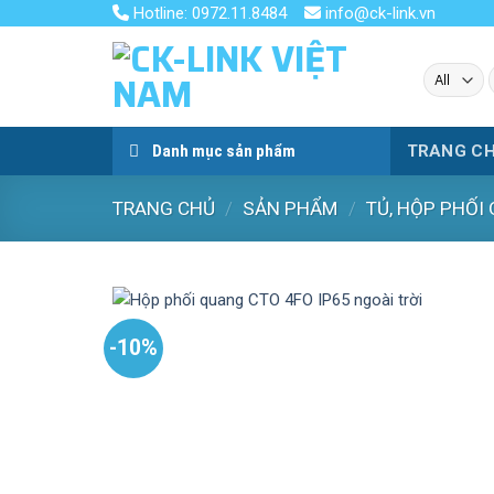
Skip
Hotline: 0972.11.8484
info@ck-link.vn
to
content
k
Danh mục sản phẩm
TRANG C
TRANG CHỦ
/
SẢN PHẨM
/
TỦ, HỘP PHỐI
-10%