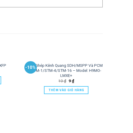
Bộ Ghép Kênh Quang SDH/MSPP Và PCM
XFP
-10%
-10%
STM-1/STM-4/STM-16 – Model: H9MO-
LMXE+
10
₫
9
₫
THÊM VÀO GIỎ HÀNG