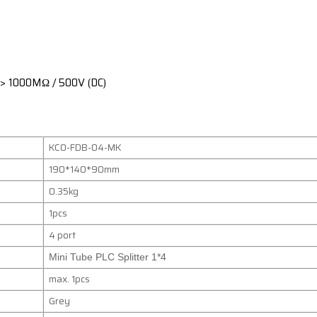
ệ)> 1000MΩ / 500V (DC)
KCO-FDB-04-MK
190*140*90mm
0.35kg
1pcs
4 port
Mini Tube PLC Splitter 1*4
max. 1pcs
Grey