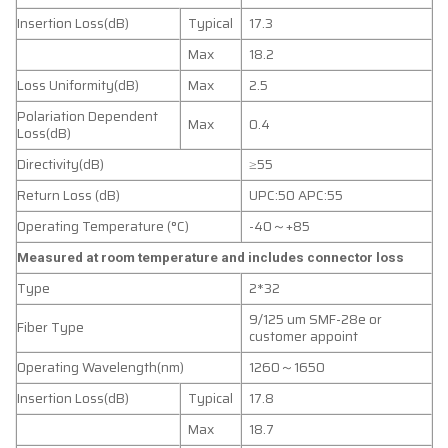
Insertion Loss(dB)
Typical
17.3
Max
18.2
Loss Uniformity(dB)
Max
2.5
Polariation Dependent
Max
0.4
Loss(dB)
Directivity(dB)
≥55
Return Loss (dB)
UPC:50 APC:55
Operating Temperature (°C)
-40～+85
Measured at room temperature and includes connector loss
Type
2*32
9/125 um SMF-28e or
Fiber Type
customer appoint
Operating Wavelength(nm)
1260～1650
Insertion Loss(dB)
Typical
17.8
Max
18.7