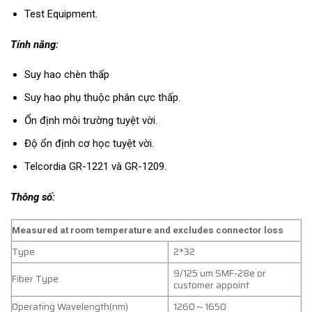
Test Equipment.
Tính năng:
Suy hao chèn thấp
Suy hao phụ thuộc phân cực thấp.
Ổn định môi trường tuyệt vời.
Độ ổn định cơ học tuyệt vời.
Telcordia GR-1221 và GR-1209.
Thông số:
Measured at room temperature and excludes connector loss
Type
2*32
9/125 um SMF-28e or
Fiber Type
customer appoint
Operating Wavelength(nm)
1260～1650