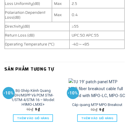
Loss Uniformity(dB)
Max
2.5
Polariation Dependent
Max
0.4
Loss(dB)
Directivity(dB)
≥55
Return Loss (dB)
UPC:50 APC:55
Operating Temperature (°C)
-40～+85
SẢN PHẨM TƯƠNG TỰ
Bộ Ghép Kênh Quang
-10%
-10%
SDH/MSPP Và PCM STM-
1/STM-4/STM-16 – Model:
H9MO-LMXE+
Cáp quang MTP MPO Breakout
10
₫
9
₫
10
₫
9
₫
THÊM VÀO GIỎ HÀNG
THÊM VÀO GIỎ HÀNG