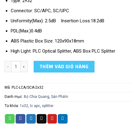
Type: 2×32
Connector: SC/APC, SC/UPC
Uniformity(Max): 2.5dB Insertion Loss:18.2dB
PDL(Max.)0.4dB
ABS Plastic Box Size: 120x90x18mm
High Light: PLC Optical Splitter, ABS Box PLC Splitter
LC APC Fiber Optic PLC Splitter số lượng
THÊM VÀO GIỎ HÀNG
Mã:
PLC-LCA/SCA-2x32
Danh mục:
Bộ Chia Quang
,
Sản Phẩm
Từ khóa:
1x32
,
lc apc
,
splitter