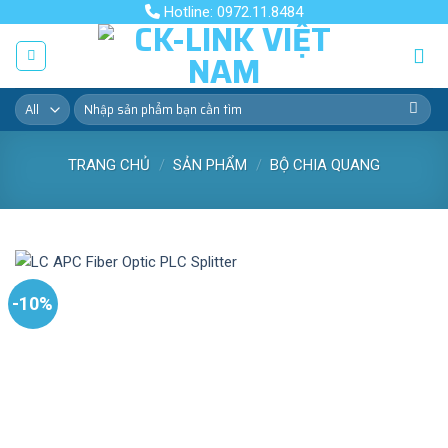
Skip
Hotline: 0972.11.8484
to
content
Tìm
kiếm:
TRANG CHỦ
/
SẢN PHẨM
/
BỘ CHIA QUANG
-10%