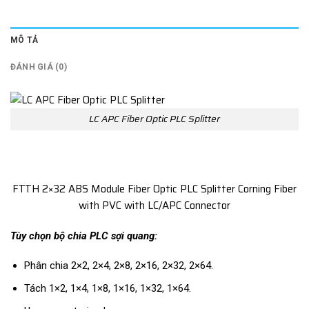
MÔ TẢ
ĐÁNH GIÁ (0)
LC APC Fiber Optic PLC Splitter
FTTH 2×32 ABS Module Fiber Optic PLC Splitter Corning Fiber
with PVC with LC/APC Connector
Tùy chọn bộ chia PLC sợi quang:
Phân chia 2×2, 2×4, 2×8, 2×16, 2×32, 2×64.
Tách 1×2, 1×4, 1×8, 1×16, 1×32, 1×64.