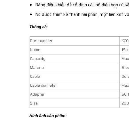
Bảng điều khiển để cố định các bộ điều hợp có s
Nó được thiết kế thành hai phần, một liên kết vớ
Thông số:
Part number
KCO
Name
19 i
Capacity
Max
Material
Stee
Cable
Outd
Cable diameter
Max
Adapter
SC, 
Size
20
Hình ảnh sản phẩm: