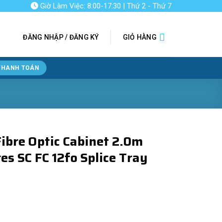
Giờ Làm Việc: 8:00-17:30 | Thứ 2 - Thứ 7
ĐĂNG NHẬP / ĐĂNG KÝ
GIỎ HÀNG
THANH TOÁN
bre Optic Cabinet 2.0m
es SC FC 12fo Splice Tray