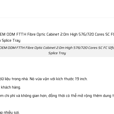
OEM ODM FTTH Fibre Optic Cabinet 2.0m High 576/720 Cores SC FC 12f
Splice Tray
ữ liệu trong nhà. Nó vừa vặn với kích thước 19 inch.
 khách hàng.
iệm chi phí và không gian hơn, đồng thời có thể mở rộng thêm dung t
p nhiều sợi.