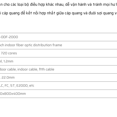
ẵn cho các loại bộ điều hợp khác nhau, dễ vận hành và tránh mọi h
i cáp quang để kết nối hợp nhất giữa cáp quang và đuôi sợi quang v
-ODF-2000
nch indoor fiber optic distribution frame
 720 cores
l, 1.2mm
oor cable, indoor cable, ftth cable
. 22.0mm
LC, FC, ST, E2000, etc
00x800x400mm