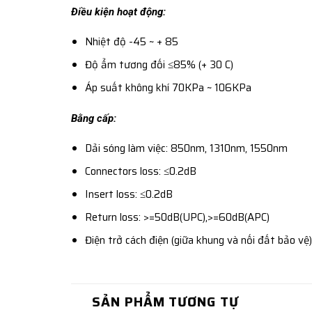
Điều kiện hoạt động:
Nhiệt độ -45 ~ + 85
Độ ẩm tương đối ≤85% (+ 30 C)
Áp suất không khí 70KPa ~ 106KPa
Bằng cấp:
Dải sóng làm việc: 850nm, 1310nm, 1550nm
Connectors loss: ≤0.2dB
Insert loss: ≤0.2dB
Return loss: >=50dB(UPC),>=60dB(APC)
Điện trở cách điện (giữa khung và nối đất bảo v
SẢN PHẨM TƯƠNG TỰ