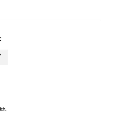
o
ích.