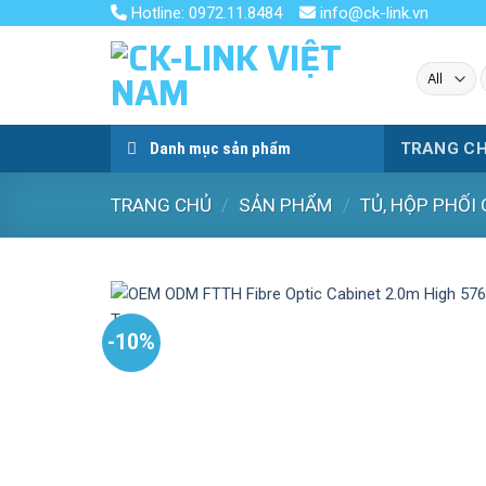
Skip
Hotline: 0972.11.8484
info@ck-link.vn
to
content
k
Danh mục sản phẩm
TRANG C
TRANG CHỦ
/
SẢN PHẨM
/
TỦ, HỘP PHỐI
-10%