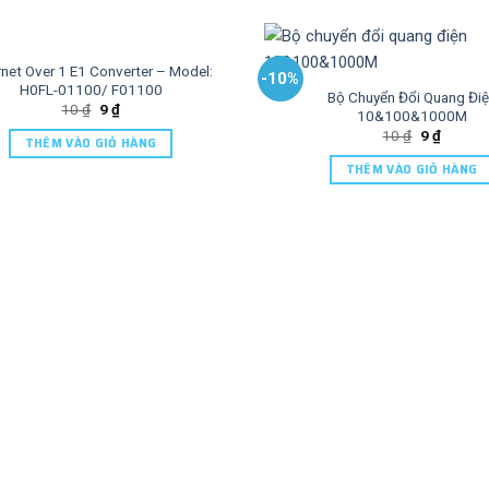
rnet Over 1 E1 Converter – Model:
-10%
H0FL-01100/ F01100
Bộ Chuyển Đổi Quang Đi
10
₫
9
₫
10&100&1000M
10
₫
9
₫
THÊM VÀO GIỎ HÀNG
THÊM VÀO GIỎ HÀNG