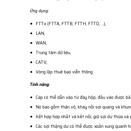
Ứng dụng:
FTTx (FTTA, FTTB, FTTH, FTTO, …),
LAN,
WAN,
Trung tâm dữ liệu,
CATV,
Vòng lặp thuê bao viễn thông
Tính năng:
Cáp có thể dẫn vào từ đáy hộp, đầu vào được bảo
Nó bao gồm thân vỏ, khay nối sợi quang và khung
Kết hợp hợp nhất và kết nối, giữ sợi dư thừa và 
Các sợi thặng dư có thể được xoắn xung quanh h