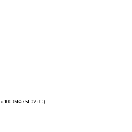
ệ):> 1000MΩ / 500V (DC)