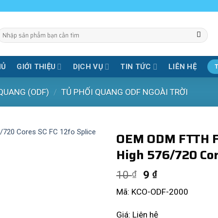
Tìm
iếm:
HỦ
GIỚI THIỆU
DỊCH VỤ
TIN TỨC
LIÊN HỆ
 QUANG (ODF)
/
TỦ PHỐI QUANG ODF NGOÀI TRỜI
OEM ODM FTTH Fi
High 576/720 Cor
10
9
₫
₫
Mã: KCO-ODF-2000
Giá: Liên hệ