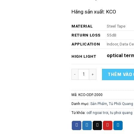
Hãng sản xuất: KCO
MATERIAL
Steel Tape
RETURN LOSS
55dB
APPLICATION
Indoor, Data Ce
optical ter
HIGH LIGHT
OEM ODM FTTH Fibre Optic Cabin
THÊM VÀO 
Mã:
KCO-ODF-2000
Danh mục:
Sản Phẩm
,
Tủ Phối Quang 
Từ khóa:
odf ngoai troi
,
tu phoi quang