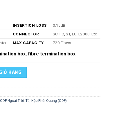
INSERTION LOSS
0.15dB
CONNECTOR
SC, FC, ST, LC, E2000, Etc
nter
MAX CAPACITY
720 Fibers
mination box, fibre termination box
et 2.0m High 576/720 Cores SC FC 12fo Splice Tray số lượng
GIỎ HÀNG
ODF Ngoài Trời
,
Tủ, Hộp Phối Quang (ODF)