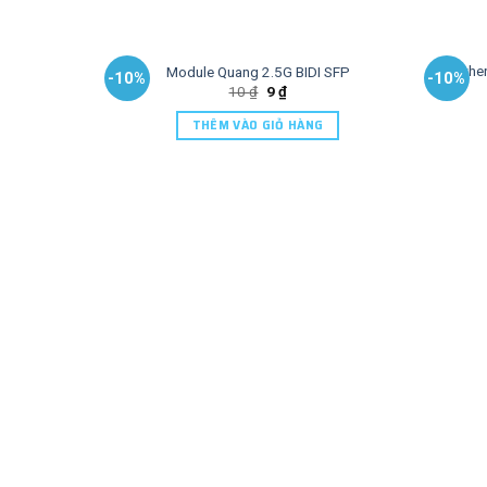
Ethe
Module Quang 2.5G BIDI SFP
-10%
-10%
10
₫
9
₫
THÊM VÀO GIỎ HÀNG