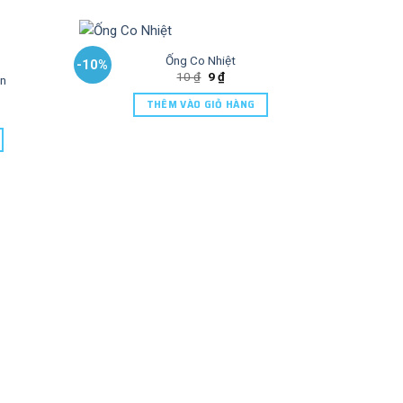
Ống Co Nhiệt
-10%
-10%
10
₫
9
₫
ện
THÊM VÀO GIỎ HÀNG
Bộ Ch