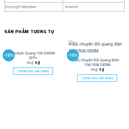
Strength Member
Aramid
SẢN PHẨM TƯƠNG TỰ
Module Quang 10G DWDM
-10%
-10%
SFP+
Bộ Chuyển Đổi Quang Điện
10
₫
9
₫
10&100&1000M
10
₫
9
₫
THÊM VÀO GIỎ HÀNG
THÊM VÀO GIỎ HÀNG