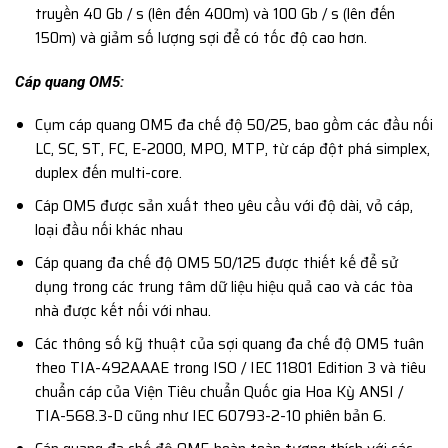
truyền 40 Gb / s (lên đến 400m) và 100 Gb / s (lên đến
150m) và giảm số lượng sợi để có tốc độ cao hơn.
Cáp quang OM5:
Cụm cáp quang OM5 đa chế độ 50/25, bao gồm các đầu nối
LC, SC, ST, FC, E-2000, MPO, MTP, từ cáp đột phá simplex,
duplex đến multi-core.
Cáp OM5 được sản xuất theo yêu cầu với độ dài, vỏ cáp,
loại đầu nối khác nhau
Cáp quang đa chế độ OM5 50/125 được thiết kế để sử
dụng trong các trung tâm dữ liệu hiệu quả cao và các tòa
nhà được kết nối với nhau.
Các thông số kỹ thuật của sợi quang đa chế độ OM5 tuân
theo TIA-492AAAE trong ISO / IEC 11801 Edition 3 và tiêu
chuẩn cáp của Viện Tiêu chuẩn Quốc gia Hoa Kỳ ANSI /
TIA-568.3-D cũng như IEC 60793-2-10 phiên bản 6.