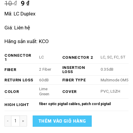
10
9
₫
₫
Mã: LC Duplex
Giá: Liên hệ
Hãng sản xuất: KCO
CONNECTOR
LC
LC, SC, FC, ST
CONNECTOR 2
1
INSERTION
2 Fiber
0.35dB
FIBER
LOSS
RETURN LOSS
60dB
FIBER TYPE
Multimode OM5
Lime
PVC, LSZH
COLOR
COVER
Green
fiber optic pigtail cables, patch cord pigtail
HIGH LIGHT
OM5 Multimode Duplex Fiber Optic Cable Lime Green 10m 20m 30M
THÊM VÀO GIỎ HÀNG