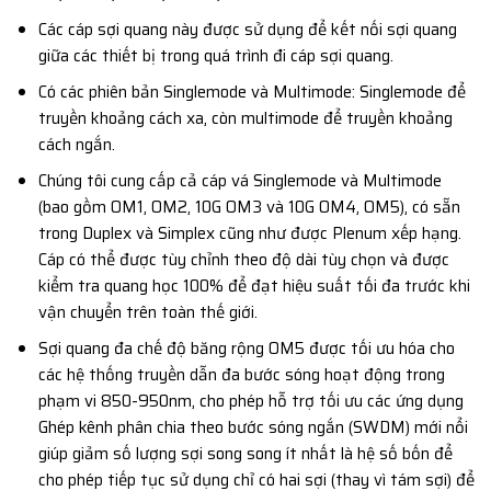
Các cáp sợi quang này được sử dụng để kết nối sợi quang
giữa các thiết bị trong quá trình đi cáp sợi quang.
Có các phiên bản Singlemode và Multimode: Singlemode để
truyền khoảng cách xa, còn multimode để truyền khoảng
cách ngắn.
Chúng tôi cung cấp cả cáp vá Singlemode và Multimode
(bao gồm OM1, OM2, 10G OM3 và 10G OM4, OM5), có sẵn
trong Duplex và Simplex cũng như được Plenum xếp hạng.
Cáp có thể được tùy chỉnh theo độ dài tùy chọn và được
kiểm tra quang học 100% để đạt hiệu suất tối đa trước khi
vận chuyển trên toàn thế giới.
Sợi quang đa chế độ băng rộng OM5 được tối ưu hóa cho
các hệ thống truyền dẫn đa bước sóng hoạt động trong
phạm vi 850-950nm, cho phép hỗ trợ tối ưu các ứng dụng
Ghép kênh phân chia theo bước sóng ngắn (SWDM) mới nổi
giúp giảm số lượng sợi song song ít nhất là hệ số bốn để
cho phép tiếp tục sử dụng chỉ có hai sợi (thay vì tám sợi) để