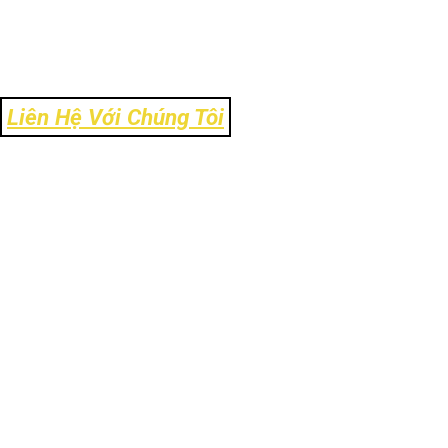
Liên Hệ Với Chúng Tôi
Địa Chỉ: Số 106 Ngõ 120 Trường Chinh - Phường Kim Liên - TP Hà
Nội
Tel: 024-39303.888
Email: info@ck-link.vn
Fax: 024-37338.999 - Hotline: 0972.11.8484
Website:
www.https://ck-link.vn
CÔNG TY CỔ PHẦN CK-LINK
VIỆT NAM