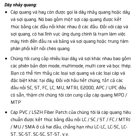
Dây nhảy quang:
Cáp quang vá hay còn được gọi là dây nhảy quang hoặc dây
vá sợi quang. Nó bao gồm một sợi cáp quang được kết
thúc bằng các đầu nối khác nhau ở các đầu. Đối với cáp vá
sợi quang, có hai lĩnh vực ứng dụng chính là trạm làm việc
máy tính đến đầu ra và bảng vá sợi quang hoặc trung tâm
phân phối kết nối chéo quang.
Chúng tôi cung cấp nhiều loại dây vá sợi khác nhau bao gồm
các phiên bản đơn mode, multimode, multi core và bọc thép.
Bạn có thể tìm thấy các loại sợi quang và các loại cáp vá
đặc biệt khác tại đây. Đối với hầu hết chúng, tất cả các
đầu nối SC, ST, FC, LC, MU, MTRJ, E2000, APC / UPC đều
có sẵn, thậm chí chúng tôi còn cung cấp cáp quang MPO /
MTP
Cáp PVC / LSZH Fiber Patch của chúng tôi là cáp quang tiêu
chuẩn được kết thúc bằng đầu nối LC / SC / ST / FC / MTRJ
/ MU / SMA ở cả hai đầu, chẳng hạn như LC-LC, LC-SC, LC-
ST, SC-ST, SC-SC, ST-ST, v.v.