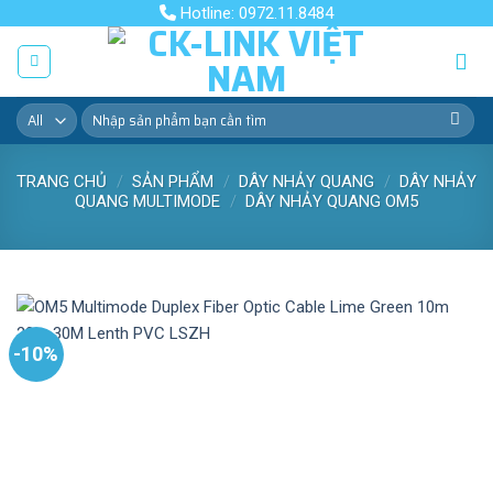
Skip
Hotline: 0972.11.8484
to
content
Tìm
kiếm:
TRANG CHỦ
/
SẢN PHẨM
/
DÂY NHẢY QUANG
/
DÂY NHẢY
QUANG MULTIMODE
/
DÂY NHẢY QUANG OM5
-10%