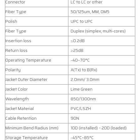
Connector
LC to LC or other
Fiber Type
50/125um, MM, OM5
Polish
UPC to UPC
Fiber Type
Duplex (simplex, multi-cores)
Insertion loss
≤0.2dB
Return loss
≥25dB
Operating Temperature
-40~70°C
Polarity
A(Tx) to B(Rx)
Jacket Outer Diameter
2.0mm/ 3.0mm
Jacket Color
Lime Green
Wavelength
850/1300nm
Jacket Material
PVC/LSZH
Cable Retention
90N
Minimum Bend Radius (mm)
10D (installed) – 20D (loaded)
Storage Temperature
-45°C~85°C