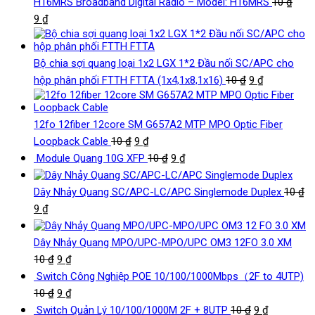
H16MRS Broadband Digital Radio – Model: H16MRS
10
₫
9
₫
Bộ chia sợi quang loại 1x2 LGX 1*2 Đầu nối SC/APC cho
hộp phân phối FTTH FTTA (1x4,1x8,1x16)
10
₫
9
₫
12fo 12fiber 12core SM G657A2 MTP MPO Optic Fiber
Loopback Cable
10
₫
9
₫
Module Quang 10G XFP
10
₫
9
₫
Dây Nhảy Quang SC/APC-LC/APC Singlemode Duplex
10
₫
9
₫
Dây Nhảy Quang MPO/UPC-MPO/UPC OM3 12FO 3.0 XM
10
₫
9
₫
Switch Công Nghiệp POE 10/100/1000Mbps（2F to 4UTP)
10
₫
9
₫
Switch Quản Lý 10/100/1000M 2F + 8UTP
10
₫
9
₫