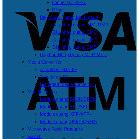
Connector FC-FC
Other
Dây Nhảy Quang Multimode
Dây nhảy quang OM1, OM2
Dây nhảy quang OM3
Dây nhảy quang OM4
Dây nhảy quang OM5
Dây Cáp Nhảy Quang MTP MPO
Media Converter
Converter FO – FE
Converter POE
Managed Media Converter
Module Quang
Module quang EPON/GPON
Module quang SFP/SFP+
Module quang XFP/XFP+
Module quang QSFP/QSFP+
Microwave Radio Products
Switch