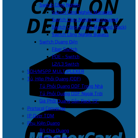
Switch Công Nghiệp
Switch Công Nghiệp Managed
Switch Công Nghiệp Unmanaged
Switch Công Nghiệp Managed (Rack)
Switch Công Nghiệp Bypass
Switch Quang Điện
Fiber Switch
POE – Switch
L2/L3 Switch
SDH/MSPP MULTIPLEXER
Tủ, Hộp Phối Quang (ODF)
Tủ Phối Quang ODF Trong Nhà
Tủ Phối Quang ODF Ngoài Trời
Giá Phối Quang Gắn Rack 19”
Protocol Converter
IP Over TDM
Phụ Kiện Quang
Bộ Chia Quang