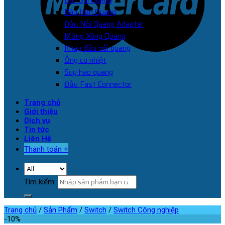
Bút Soi Quang
Dây Hàn Quang
Đầu Nối Quang Adapter
Măng Xông Quang
Khay đấu nối quang
Ống co nhiệt
Suy hao quang
Đầu Fast Connector
Trang chủ
Giới thiệu
Dịch vụ
Tin tức
Liên Hệ
Thanh toán
+
Tìm kiếm:
Trang chủ
/
Sản Phẩm
/
Switch
/
Switch Công nghiệp
-10%