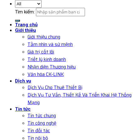
Tìm kiếm:
Trang chủ
Giới thiệu
Giới thiệu chung
Tầm nhìn và sứ mệnh
Giá trị cốt lõi
Triết lý kinh doanh
Nhận diện Thương hiệu
Văn hóa CK-LINK
Dịch vụ
Dịch Vụ Cho Thuê Thiết Bị
Dịch Vụ Tư Vấn, Thiết Kế Và Triển Khai Hệ Thống
Mạng
Tin tức
Tin tức chung
Tin công nghệ
Tin đối tác
Tin nội bộ