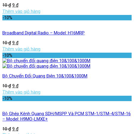
10
₫
9
₫
Thêm vào giỏ hàng
-10%
Broadband Digital Radio – Model: H16MRP
10
₫
9
₫
Thêm vào giỏ hàng
-10%
Bộ Chuyển Đổi Quang Điện 10&100&1000M
10
₫
9
₫
Thêm vào giỏ hàng
-10%
Bộ Ghép Kênh Quang SDH/MSPP Và PCM STM-1/STM-4/STM-16
– Model: H9MO-LMXE+
10
₫
9
₫