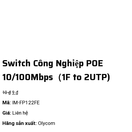
Switch Công Nghiệp POE
10/100Mbps（1F to 2UTP)
10
₫
9
₫
Mã:
IM-FP122FE
Giá:
Liên hệ
Hãng sản xuất:
Olycom