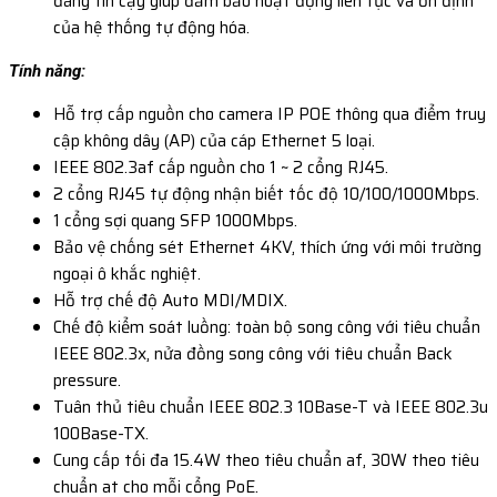
đáng tin cậy giúp đảm bảo hoạt động liên tục và ổn định
của hệ thống tự động hóa.
Tính năng:
Hỗ trợ cấp nguồn cho camera IP POE thông qua điểm truy
cập không dây (AP) của cáp Ethernet 5 loại.
IEEE 802.3af cấp nguồn cho 1 ~ 2 cổng RJ45.
2 cổng RJ45 tự động nhận biết tốc độ 10/100/1000Mbps.
1 cổng sợi quang SFP 1000Mbps.
Bảo vệ chống sét Ethernet 4KV, thích ứng với môi trường
ngoại ô khắc nghiệt.
Hỗ trợ chế độ Auto MDI/MDIX.
Chế độ kiểm soát luồng: toàn bộ song công với tiêu chuẩn
IEEE 802.3x, nửa đồng song công với tiêu chuẩn Back
pressure.
Tuân thủ tiêu chuẩn IEEE 802.3 10Base-T và IEEE 802.3u
100Base-TX.
Cung cấp tối đa 15.4W theo tiêu chuẩn af, 30W theo tiêu
chuẩn at cho mỗi cổng PoE.