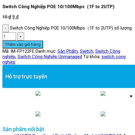
Switch Công Nghiệp POE 10/100Mbps（1F to 2UTP)
10
₫
9
₫
Switch Công Nghiệp POE 10/100Mbps（1F to 2UTP) số lượng
Thêm vào giỏ hàng
Mã:
IM-FP122FE
Danh mục:
Sản Phẩm
,
Switch
,
Switch Công
nghiệp
,
Switch Công Nghiệp Unmanaged
Từ khóa:
switch cong
nghiep
Hỗ trợ trực tuyến
Kinh doanh Thiết bị
Kinh doanh Phụ kiện
Kinh doanh Dự án
Hỗ trợ Kỹ thuật
Sản phẩm nổi bật