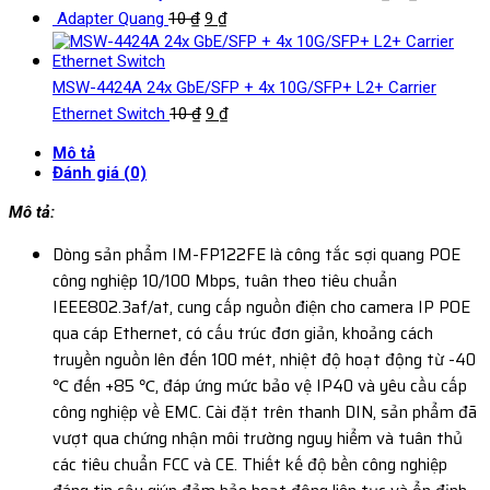
Adapter Quang
10
₫
9
₫
MSW-4424A 24x GbE/SFP + 4x 10G/SFP+ L2+ Carrier
Ethernet Switch
10
₫
9
₫
Mô tả
Đánh giá (0)
Mô tả:
Dòng sản phẩm IM-FP122FE là công tắc sợi quang POE
công nghiệp 10/100 Mbps, tuân theo tiêu chuẩn
IEEE802.3af/at, cung cấp nguồn điện cho camera IP POE
qua cáp Ethernet, có cấu trúc đơn giản, khoảng cách
truyền nguồn lên đến 100 mét, nhiệt độ hoạt động từ -40
℃ đến +85 ℃, đáp ứng mức bảo vệ IP40 và yêu cầu cấp
công nghiệp về EMC. Cài đặt trên thanh DIN, sản phẩm đã
vượt qua chứng nhận môi trường nguy hiểm và tuân thủ
các tiêu chuẩn FCC và CE. Thiết kế độ bền công nghiệp