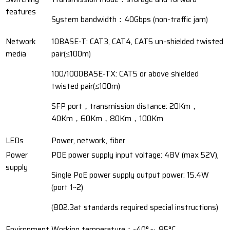
features
System bandwidth：40Gbps (non-traffic jam)
Network
10BASE-T: CAT3, CAT4, CAT5 un-shielded twisted
media
pair(≤100m)
100/1000BASE-TX: CAT5 or above shielded
twisted pair(≤100m)
SFP port，transmission distance: 20Km，
40Km，60Km，80Km，100Km
LEDs
Power, network, fiber
Power
POE power supply input voltage: 48V (max 52V),
supply
Single PoE power supply output power: 15.4W
(port 1~2)
(802.3at standards required special instructions)
Environment
Working temperature：-40°～ 85°C