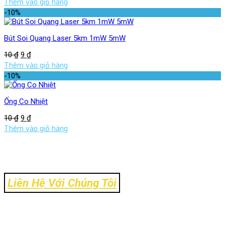
Thêm vào giỏ hàng
-10%
Bút Soi Quang Laser 5km 1mW 5mW
10
₫
9
₫
Thêm vào giỏ hàng
-10%
Ống Co Nhiệt
10
₫
9
₫
Thêm vào giỏ hàng
Liên Hệ Với Chúng Tôi
Địa Chỉ: Số 106 Ngõ 120 Trường Chinh - Phường Kim Liên - TP
Hà Nội
Tel: 024-39303.888