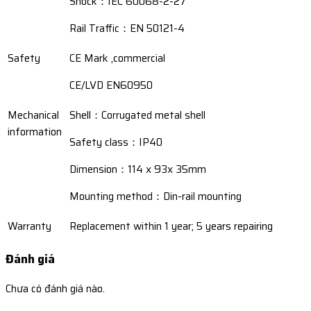
Shock：IEC 60068-2-27
Rail Traffic：EN 50121-4
Safety
CE Mark ,commercial
CE/LVD EN60950
Mechanical
Shell：Corrugated metal shell
information
Safety class：IP40
Dimension：114 x 93x 35mm
Mounting method：Din-rail mounting
Warranty
Replacement within 1 year; 5 years repairing
Đánh giá
Chưa có đánh giá nào.