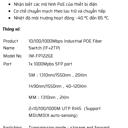
Nhận biết các mô hình PoE của thiết bị điện.
Cơ chế chuyển mạch theo lưu trữ và chuyển tiếp.
Nhiệt độ môi trường hoạt động: -40 °C đến 85 °C.
Thông số:
Product
10/100/1000Mbps Industrial POE Fiber
Name
Switch (1F+2TP)
Model No.
IM-FP122GE
Port
1x 1000Mpbs SFP port
SM：1310nm/1550nm，20Km
1490nm/1550nm，40~120Km
MM：1310nm，2Km
2×10/100/1000M UTP RJ45（Support
MDI/MDIX auto-sensing）
Switching
Transmission mode：storage and forward