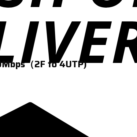
100Mbps（2F to 4UTP)