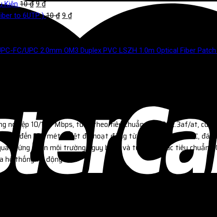
ụ Kiện
10
₫
9
₫
iber to 6UTP )
10
₫
9
₫
9
₫
Duplex PVC LSZH 1.0m Optical Fiber Pa
 nghiệp 10/100 Mbps, tuân theo tiêu chuẩn IEEE802.3af/at, cung
guồn lên đến 100 mét, nhiệt độ hoạt động từ -40 ℃ đến +85 ℃, đáp
ua chứng nhận môi trường nguy hiểm và tuân thủ các tiêu chuẩn FC
ủa hệ thống tự động hóa.
p không dây (AP) của cáp Ethernet 5 loại.