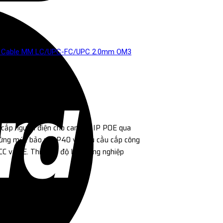
tch Cable MM LC/UPC-FC/UPC 2.0mm OM3
 cấp nguồn điện cho camera IP POE qua
 ứng mức bảo vệ IP40 và yêu cầu cấp công
C và CE. Thiết kế độ bền công nghiệp