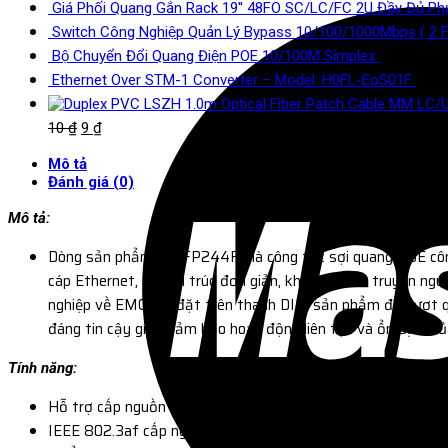
Giá Phối Quang Gắn Rack 19'' 48FO SC/LC/FC 2U Đầy Đủ Ph
Switch Công Nghiệp Quản Lý Bypass 10/100/1000Mbps ( 2 F
Bộ Chuyển Đổi Quang Điện POE 10/100M Simplex
10
₫
9
₫
Ethernet Over STM-1 Converter – Model: H0FL-EoS01F
10
₫
10
₫
9
₫
Mô tả
Đánh giá (0)
Mô tả:
Dòng sản phẩm IM-FP244FE là công tắc sợi quang POE công
cáp Ethernet, có cấu trúc đơn giản, khoảng cách truyền n
nghiệp về EMC. Cài đặt trên thanh DIN, sản phẩm đã vượt q
đáng tin cậy giúp đảm bảo hoạt động liên tục và ổn định c
Tính năng:
Hỗ trợ cấp nguồn cho camera IP POE thông qua điểm truy cậ
IEEE 802.3af cấp nguồn cho 1 ~ 2 cổng RJ45.