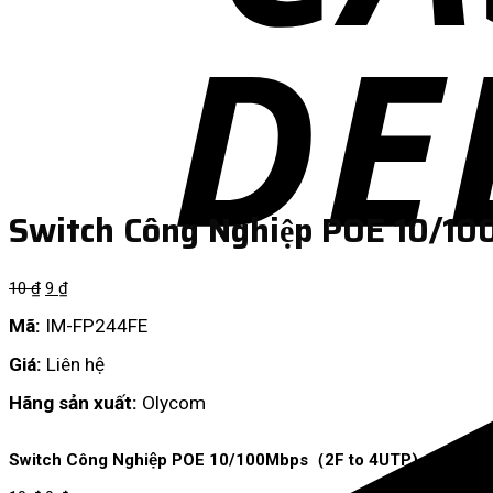
Switch Công Nghiệp POE 10/
10
₫
9
₫
Mã:
IM-FP244FE
Giá:
Liên hệ
Hãng sản xuất:
Olycom
Switch Công Nghiệp POE 10/100Mbps（2F to 4UTP)