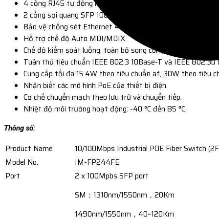
4 cổng RJ45 tự động nhận biết tốc độ 10/100Mbps.
2 cổng sợi quang SFP 1000Mbps.
Bảo vệ chống sét Ethernet 4KV, thích ứng với môi trường ng
Hỗ trợ chế độ Auto MDI/MDIX.
Chế độ kiểm soát luồng: toàn bộ song công với tiêu chuẩn 
Tuân thủ tiêu chuẩn IEEE 802.3 10Base-T và IEEE 802.3u
Cung cấp tối đa 15.4W theo tiêu chuẩn af, 30W theo tiêu c
Nhận biết các mô hình PoE của thiết bị điện.
Cơ chế chuyển mạch theo lưu trữ và chuyển tiếp.
Nhiệt độ môi trường hoạt động: -40 °C đến 85 °C.
Thông số:
Product Name
10/100Mbps Industrial POE Fiber Switch (2
Model No.
IM-FP244FE
Port
2 x 100Mpbs SFP port
SM：1310nm/1550nm，20Km
1490nm/1550nm，40~120Km