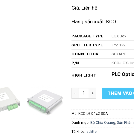
Giá: Liên hệ
Hãng sản xuất: KCO
PACKAGE TYPE
LGX Box
SPLITTER TYPE
1*2 1×2
CONNECTOR
SC/APC
P/N
KCO-LGX-1×
PLC Optic
HIGH LIGHT
Bộ chia sợi quang loại 1x2 LGX 
THÊM VÀO 
Mã:
KCO-LGX-1x2-SCA
Danh mục:
Bộ Chia Quang
,
Sản Phẩm
Từ khóa:
splitter