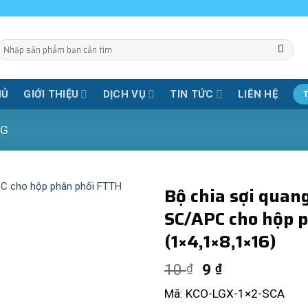
Tìm
iếm:
HỦ
GIỚI THIỆU
DỊCH VỤ
TIN TỨC
LIÊN HỆ
NG
Bộ chia sợi quang
SC/APC cho hộp 
(1×4,1×8,1×16)
10
9
₫
₫
Mã: KCO-LGX-1×2-SCA