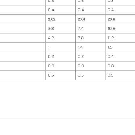
0.3
0.3
0.3
0.4
0.4
0.4
2X2
2X4
2X8
3.8
7.4
10.8
4.2
7.8
11.2
1
1.4
1.5
0.2
0.2
0.4
0.8
0.8
0.8
0.5
0.5
0.5