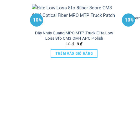
Ether
-10%
-10%
Dây Nhảy Quang MPO MTP Truck Elite Low
Loss 8fo OM3 OM4 APC Polish
10
₫
9
₫
THÊM VÀO GIỎ HÀNG