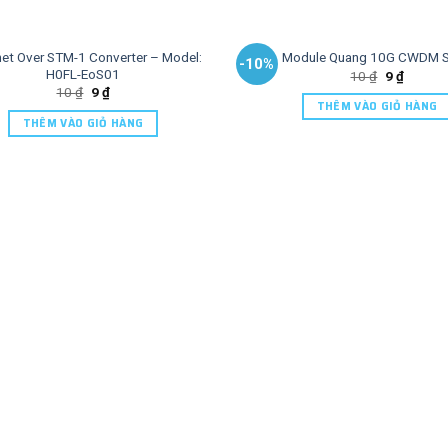
net Over STM-1 Converter – Model:
Module Quang 10G CWDM 
-10%
H0FL-EoS01
10
₫
9
₫
10
₫
9
₫
THÊM VÀO GIỎ HÀNG
THÊM VÀO GIỎ HÀNG