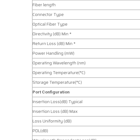
Fiber length
Connector Type
Optical Fiber Type
Directivity (dB) Min *
Return Loss (dB) Min *
Power Handling (mW)
Operating Wavelength (nm)
Operating Temperature(°C)
Storage Temperature(°C)
Port Configuration
Insertion Loss(dB) Typical
Insertion Loss (dB) Max
Loss Uniformity (dB)
PDL(dB)