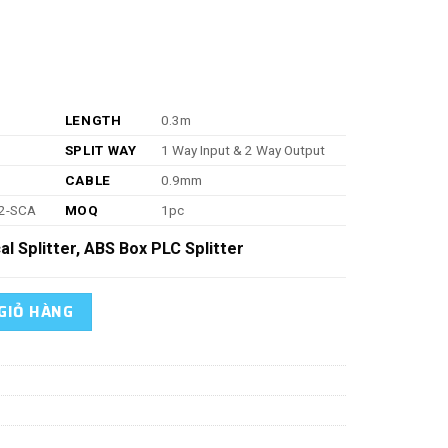
LENGTH
0.3m
SPLIT WAY
1 Way Input & 2 Way Output
CABLE
0.9mm
2-SCA
MOQ
1pc
al Splitter, ABS Box PLC Splitter
1*2 Đầu nối SC/APC cho hộp phân phối FTTH FTTA (1x4,1x8,1x16) số lư
GIỎ HÀNG