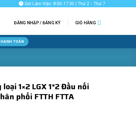
Giờ Làm Việc: 8:00-17:30 | Thứ 2 - Thứ 7
ĐĂNG NHẬP / ĐĂNG KÝ
GIỎ HÀNG
THANH TOÁN
 loại 1×2 LGX 1*2 Đầu nối
phân phối FTTH FTTA