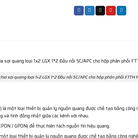
chia sợi quang loại 1×2 LGX 1*2 Đầu nối SC/APC cho hộp phân phối FTTH 
 là một loại thiết bị quản lý nguồn quang được chế tạo bằng công n
g và tính đồng nhất giữa các kênh với nhau.
PON / GPON) để thực hiện tách nguồn tín hiệu quang.
một loại thiết bị quản lý nguồn quang được chế tạo bằng công nghệ 