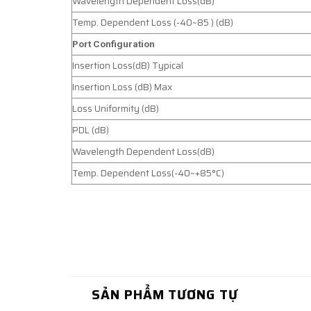
Wavelength Dependent Loss(dB)
Temp. Dependent Loss (-40~85 ) (dB)
Port Configuration
Insertion Loss(dB) Typical
Insertion Loss (dB) Max
Loss Uniformity (dB)
PDL (dB)
Wavelength Dependent Loss(dB)
Temp. Dependent Loss(-40~+85°C)
SẢN PHẨM TƯƠNG TỰ