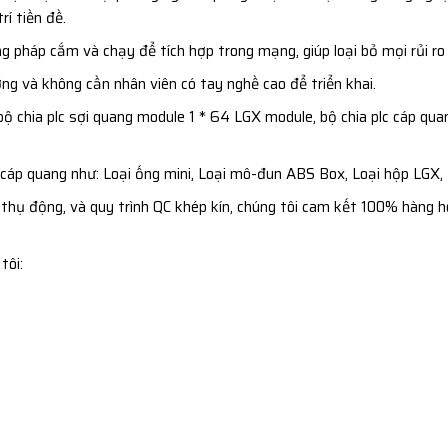
í tiền đề.
pháp cắm và chạy để tích hợp trong mạng, giúp loại bỏ mọi rủi ro t
ờng và không cần nhân viên có tay nghề cao để triển khai.
ộ chia plc sợi quang module 1 * 64 LGX module, bộ chia plc cáp quang
cáp quang như: Loại ống mini, Loại mô-đun ABS Box, Loại hộp LGX, 
thụ động, và quy trình QC khép kín, chúng tôi cam kết 100% hàng h
tôi: