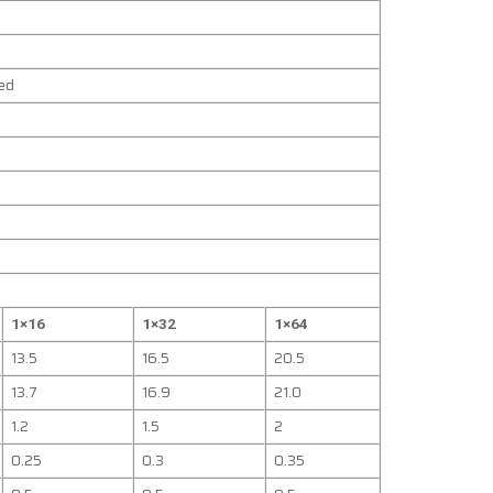
ed
1×16
1×32
1×64
13.5
16.5
20.5
13.7
16.9
21.0
1.2
1.5
2
0.25
0.3
0.35