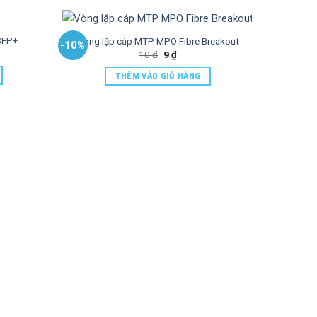
SFP+
Vòng lặp cáp MTP MPO Fibre Breakout
-10%
-10%
10
₫
9
₫
THÊM VÀO GIỎ HÀNG
Cáp