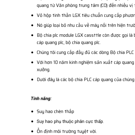
quang từ Văn phòng trung tâm (CO) đến nhiều vị tr
Vỏ hộp tinh thần LGX tiêu chuẩn cung cấp phương 
Nó giúp loại bỏ nhu cầu về máy nối trên hiện trư
Bộ chia plc module LGX cassttle còn được gọi là b
cáp quang plc, bộ chia quang plc.
Chúng tôi cung cấp đầy đủ các dòng Bộ chia PLC 
Với hơn 10 năm kinh nghiệm sản xuất cáp quang 
xưởng.
Dưới đây là các bộ chia PLC cáp quang của chúng 
Tính năng:
Suy hao chèn thấp
Suy hao phụ thuộc phân cực thấp.
Ổn định môi trường tuyệt vời.