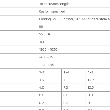
1m or custom length
Custom specified
Corning SMF-28e fiber, G657A1 or as customiz
55
55 (50)
300
1260 ~ 1650
-40~ +85
-40 ~ +85
1×2
1×4
1×8
3.6
7.1
10.2
4.0
7.3
10.5
0.6
0.6
0.8
0.2
0.2
0.2