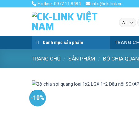
Skip
Hotline: 0972.11.8484
info@ck-link.vn
to
content
k
Danh mục sản phẩm
TRANG C
TRANG CHỦ
/
SẢN PHẨM
/
BỘ CHIA QUA
-10%