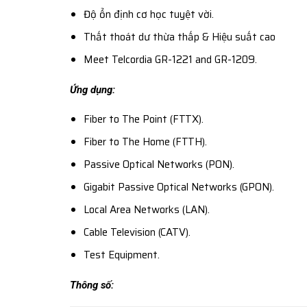
Độ ổn định cơ học tuyệt vời.
Thất thoát dư thừa thấp & Hiệu suất cao
Meet Telcordia GR-1221 and GR-1209.
Ứng dụng:
Fiber to The Point (FTTX).
Fiber to The Home (FTTH).
Passive Optical Networks (PON).
Gigabit Passive Optical Networks (GPON).
Local Area Networks (LAN).
Cable Television (CATV).
Test Equipment.
Thông số: