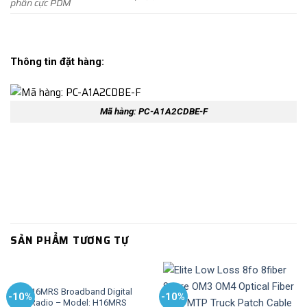
phân cực PDM
Thông tin đặt hàng:
Mã hàng: PC-A1A2CDBE-F
SẢN PHẨM TƯƠNG TỰ
H16MRS Broadband Digital
-10%
-10%
Radio – Model: H16MRS