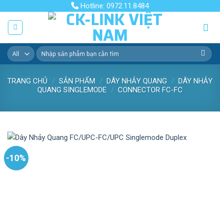
Skip
Hotline: 0972.11.8484
to
content
Tìm
kiếm:
TRANG CHỦ
/
SẢN PHẨM
/
DÂY NHẢY QUANG
/
DÂY NHẢY
QUANG SINGLEMODE
/
CONNECTOR FC-FC
-10%