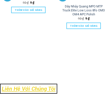
10
₫
9
₫
Dây Nhảy Quang MPO MTP
THÊM VÀO GIỎ HÀNG
Truck Elite Low Loss 8fo OM3
OM4 APC Polish
10
₫
9
₫
THÊM VÀO GIỎ HÀNG
Liên Hệ Với Chúng Tôi
Địa Chỉ: Số 106 Ngõ 120 Trường Chinh - Phường Kim Liên - TP Hà
Nội