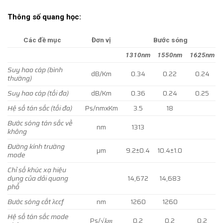
Thông số quang học:
Các đề mục
Đơn vị
Bước sóng
1310nm
1550nm
1625nm
Suy hao cáp (bình
dB/Km
0.34
0.22
0.24
thường)
Suy hao cáp (tối đa)
dB/Km
0.36
0.24
0.25
Hệ số tán sắc (tối đa)
Ps/nmxKm
3.5
18
Bước sóng tán sắc về
nm
1313
không
Đường kính trường
µm
9.2±0.4
10.4±1.0
mode
Chỉ số khúc xạ hiệu
dụng của dải quang
14,672
14,683
phổ
Bước sóng cắt λccf
nm
1260
1260
Hệ số tán sắc mode
Ps/√𝑘𝑚
0.2
0.2
0.2