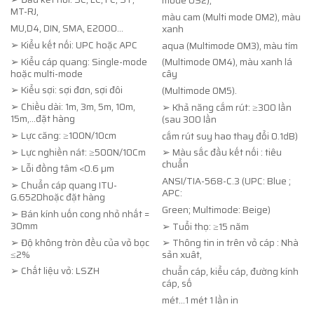
mode OS2),
MT-RJ,
màu cam (Multi mode OM2), màu
MU,D4, DIN, SMA, E2000…
xanh
➢ Kiểu kết nối: UPC hoặc APC
aqua (Multimode OM3), màu tím
➢ Kiểu cáp quang: Single-mode
(Multimode OM4), màu xanh lá
hoặc multi-mode
cây
➢ Kiểu sợi: sợi đơn, sợi đôi
(Multimode OM5).
➢ Chiều dài: 1m, 3m, 5m, 10m,
➢ Khả năng cắm rút: ≥300 lần
15m,…đặt hàng
(sau 300 lần
➢ Lực căng: ≥100N/10cm
cắm rút suy hao thay đổi 0.1dB)
➢ Lực nghiền nát: ≥500N/10Cm
➢ Màu sắc đầu kết nối : tiêu
chuẩn
➢ Lỗi đồng tâm <0.6 µm
ANSI/TIA-568-C.3 (UPC: Blue ;
➢ Chuẩn cáp quang ITU-
APC:
G.652Dhoặc đặt hàng
Green; Multimode: Beige)
➢ Bán kính uốn cong nhỏ nhất =
30mm
➢ Tuổi thọ: ≥15 năm
➢ Độ không tròn đều của vỏ bọc
➢ Thông tin in trên vỏ cáp : Nhà
≤2%
sản xuât,
➢ Chất liệu vỏ: LSZH
chuẩn cáp, kiểu cáp, đường kính
cáp, số
mét…1 mét 1 lần in