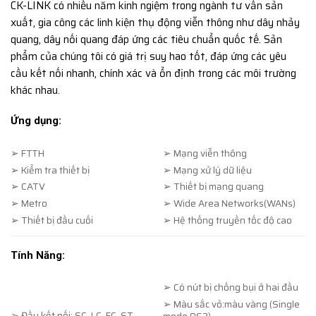
CK-LINK có nhiều năm kinh ngiệm trong ngành tư vấn sản
xuất, gia công các linh kiện thụ động viễn thông như dây nhảy
quang, dây nối quang đáp ứng các tiêu chuẩn quốc tế. Sản
phẩm của chúng tôi có giá trị suy hao tốt, đáp ứng các yêu
cầu kết nối nhanh, chính xác và ổn định trong các môi trường
khác nhau.
Ứng dụng:
➢ FTTH
➢ Mạng viễn thông
➢ Kiểm tra thiết bị
➢ Mạng xử lý dữ liệu
➢ CATV
➢ Thiết bị mạng quang
➢ Metro
➢ Wide Area Networks(WANs)
➢ Thiết bị đầu cuối
➢ Hệ thống truyền tốc độ cao
Tính Năng:
➢ Có nút bị chống bụi ở hai đầu
➢ Màu sắc vỏ:màu vàng (Single
➢ Đầu kết nối: SC, LC, FC, ST,