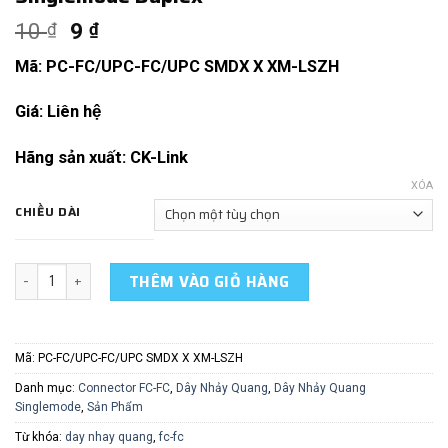
10
9
₫
₫
Mã: PC-FC/UPC-FC/UPC SMDX X XM-LSZH
Giá: Liên hệ
Hãng sản xuất: CK-Link
XÓA
CHIỀU DÀI
Dây Nhảy Quang FC/UPC-FC/UPC Singlemode Duplex số lượng
THÊM VÀO GIỎ HÀNG
Mã:
PC-FC/UPC-FC/UPC SMDX X XM-LSZH
Danh mục:
Connector FC-FC
,
Dây Nhảy Quang
,
Dây Nhảy Quang
Singlemode
,
Sản Phẩm
Từ khóa:
day nhay quang
,
fc-fc