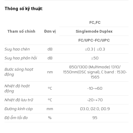
Thông số kỹ thuật:
FC,FC
Tham số chính
Đơn vị
Singlemode Duplex
FC/UPC-FC/UPC
Suy hao chèn
dB
≤0.3 | ≤0.3
Suy hao phản hồi
dB
≥50
850/1300 (Multimode) 1310/
Bước sóng hoạt
nm
1550nm(OSC signal), C band : 1530-
động
1565
Nhiệt độ hoặt
ºC
-10~+60
động
Nhiệt độ lưu trữ
ºC
-20~+70
Đường kính cáp
mm
Ø3.0, Ø2.0, Ø0.9
Độ ẩm tối đa
%
95